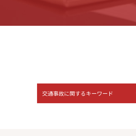
交通事故に関するキーワード
人身事故 物損事故 違い
後遺症 診断 期間
障害等級認定 期間
追突事故 加害者 その後