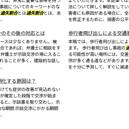
事故についてのキーワードのな
法について詳しく解説をしてい
■
過失割合
とは
過失割合
とは、あ
害者にも原因がある場合に、全
.
を修正するために、損害の公平な
合のその後の対応とは
歩行者飛び出しによる交通
ースは少なくありません。 被
本稿では、歩行者飛び出しによ
合であれば、弁護士に相談をす
ます。 歩行者飛び出し事故の
 弁護士が示談交渉の場に入るこ
る可能性が高い場所には、交差
れることが多く、建設的な話し
供が多く通る道などがあります
.
を十分に予測して、すぐに減速し
期化する原因は？
けても症状の改善が見込めない
が確定した段階で交渉が始ま
ると、示談書を取り交わし、示
的な期間 示談交渉にかかる期間
.