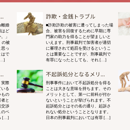
.
詐欺・金銭トラブル
め離婚
■詐欺詐欺の被害に遭ってしまった場
額はど
合、被害を回復するために早期に専
か。」
門家の助力を得ることが望ましいと
）の被
いえます。刑事裁判で加害者が適切
と思っ
に審理されて処罰を受けるというこ
とはで
とは重要なことですが、刑事裁判で
…]
有罪になったとしても、それ […]
.
不起訴処分となるメリ...
、実際
刑事事件において不起訴処分を得る
ている
ことは大きな意味を持ちます。その
いもの
メリットとして、第一に前科が付か
害者と
ないということが挙げられます。不
談交渉
起訴処分とはその名の通り、起訴さ
このペ
れない処分ということとなります。
[…]
日本の刑事裁判においては有罪 […]