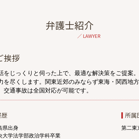
協議離婚 弁護士 無料相談
離婚 子供 親権
浮気 妻
弁護士紹介
単身赴任 浮気
浮気相手 慰謝料
離婚 弁護士 初回無料
別居 生活費
ご挨拶
不倫 慰謝料 相場
離婚調停 1回で終わる
話をじっくりと伺った上で、最適な解決策をご提案。
協議離婚とは
力を尽くします。関東近郊のみならず東海・関西地
共同親権 離婚後
、交通事故は全国対応が可能です。
民法 親権
離婚 裁判 できない
養育費 強制執行
経歴
所属
離婚 調停 進め方
離婚協議 応じない
島県出身
第二東京
央大学法学部政治学科卒業