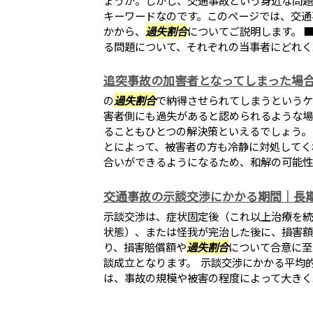
キーワードなのです。このページでは、交通
かから、
過失割合
についてご説明します。 
る問題について、それぞれの当事者にどれく..
追突事故の加害者となってしまった場
の
過失割合
で納得させられてしまうというケ
害者側にも過失があると認められるような場
ることもひとつの解決策といえるでしょう。
とによって、被害者の方も冷静に対処してく
合いができるようになるため、和解の可能性..
交通事故の示談交渉にかかる期間｜長
示談交渉は、症状固定後（これ以上治療を続
状態）、または怪我が完治した後に、損害額
り、損害賠償額や
過失割合
について合意に至
談成立となります。 示談交渉にかかる平均
は、事故の規模や被害の程度によって大きく..