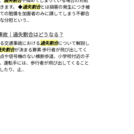
きます。 ◆
過失割合
とは損害の発生につき被
ての賠償を加害者のみに課してしまう不都合
分担という...
事故｜過失割合はどうなる？
る交通事故における
過失割合
について解説し
過失割合
が決まる要素 歩行者が飛び出してく
点や信号機のない横断歩道、小学校付近の子
。運転手には、歩行者が飛び出してくること
たり、止...