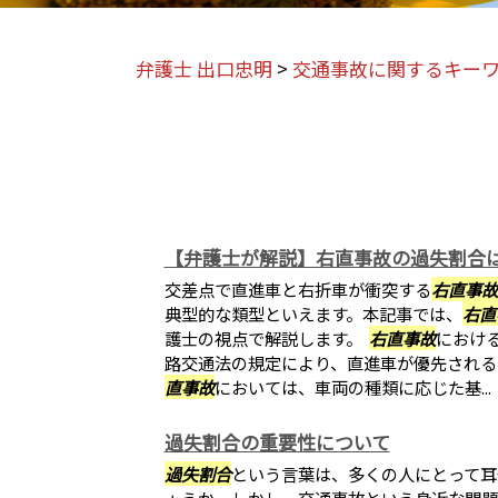
弁護士 出口忠明
>
交通事故に関するキー
【弁護士が解説】右直事故の過失割合
交差点で直進車と右折車が衝突する
右直事故
典型的な類型といえます。本記事では、
右直
護士の視点で解説します。
右直事故
におけ
路交通法の規定により、直進車が優先される
直事故
においては、車両の種類に応じた基...
過失割合の重要性について
過失割合
という言葉は、多くの人にとって耳
ょうか。しかし、交通事故という身近な問題