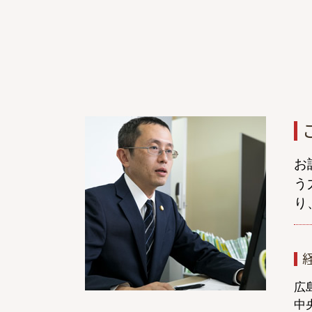
交通事故 休業損害
保険会社 弁護士 委任
後遺障害 診断書 症状固定 日
交通事故 相手 無保険
被害者 請求 治療費
交通事故 慰謝料 通院 6ヶ月 計算
通院費 事故
症状固定 後遺障害
症状固定 診断書
お
症状固定 慰謝料
う
交通事故 法律事務所
り
交通事故後 症状
人身傷害 保険 逸失利益 計算
過失割合 納得できない
症状固定 期間
後遺症 相談
広
中