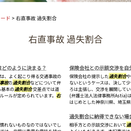
ワード
>
右直事故 過失割合
右直事故 過失割合
はどのように決まる？
保険会社との示談交渉を自
は、よく起こり得る交通事故の
保険会社の提示した
過失割合
や
事故
の
過失割合
などについて弁
ないというケースは、決して少
る基本の
過失割合
交差点では道
ろは主張し、交渉を展開してい
ルールが定められています。
右
(弁護士法人法律事務所Asti
はじめとした神奈川県、埼玉県、
過失割合に納得できない場
慣れないものなのではないでし
相手方との示談交渉において
過
では、非常に重要な意味を持つ
よくいただきます。本記事では