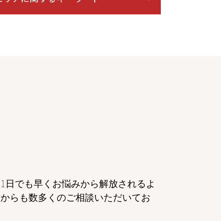
相続 弁護士 相談 東京
民事再生 弁護士 相談 港区
離婚 弁護士 相談 都内
自己破産 弁護士 相談 港区
倒産 弁護士 相談 東京
交通事故 弁護士 相談 東京
一般民事 弁護士 相談 東京
倒産 弁護士 相談 港区
債務整理 弁護士 相談 東京
相続 弁護士 相談 港区
家事事件 弁護士 相談 東京
離婚 弁護士 相談 東京
成年後見 弁護士 相談 東京
1日でも早くお悩みから解放されるよ
債権回収 弁護士 相談 港区
方からも数多くのご相談いただいてお
虎ノ門 協議離婚 弁護士
成年後見 弁護士 相談 港区