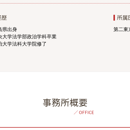
親権とは
離婚調停 1回目 聞かれること
経歴
所属
ドメスティックバイオレンス 相談
離婚 弁護士 必要書類
島県出身
第二東京
央大学法学部政治学科卒業
治大学法科大学院修了
事務所概要