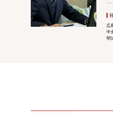
示談交渉 自分で
むちうち 症状固定
症状固定後 治療費
交通事故 脳挫傷
広
中
明