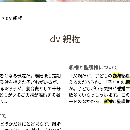
ド
>
dv 親権
dv 親権
親権と監護権について
者となる予定だ。離婚後も定期
「父親だが、子どもの
親権
を獲
受験を控えた子どもがいるが、
えるのだろうか。「子どもの
親
るだろうが、養育費として十分
か。子どもがいる夫婦が離婚す
どもがいるご夫婦が離婚する場
数多くいらっしゃいます。 こ
..
ードのなかから、
親権
と監護権
いて
どうかだけにとどまらず、離婚
、財産分与、慰謝料請求などが