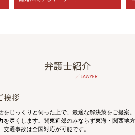
再婚 養育費 減額
協議離婚 弁護士 無料相談
離婚 親権 父親
監護権 養育費
婚姻費用 別居
民法 親権
離婚 拒否されたら
弁護士紹介
養育費 強制執行
単身赴任 浮気
離婚協議 応じない
調停 不調 訴訟
ご挨拶
子どもの親権
離婚 子供 親権
話をじっくりと伺った上で、最適な解決策をご提案。
家庭裁判所 親権
力を尽くします。関東近郊のみならず東海・関西地
離婚 調停 やり直し
、交通事故は全国対応が可能です。
離婚 弁護士を立てて話し合い