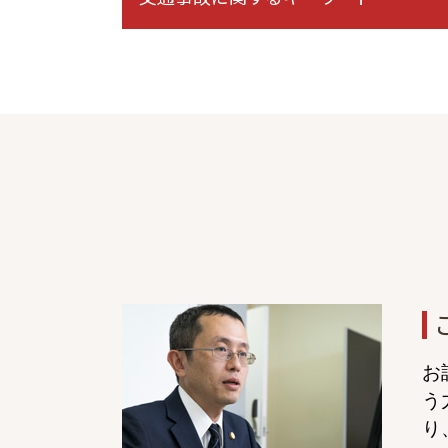
高次脳機能障害 症状固定
飛び出し 事故
バイク事故 慰謝料
示談 流れ
交通事故 相手 無保険
交通事故 示談交渉 期間
症状固定 診断書
症状固定 後遺障害
右直事故 過失割合
症状固定 期間
事故 訴訟 流れ
保険会社 示談
後遺障害 診断書 認定
お
保険会社 弁護士 委任
う
交通事故 むちうち
り
症状固定 慰謝料