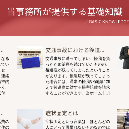
当事務所が提供する基礎知識
.
交通事故における後遺...
となる
交通事故に遭ってしまい、怪我を負
れてい
ったため治療を続けていたものの、
ませ
後遺症が残ってしまったということ
、連絡
があります。後遺症が残ってしまっ
精神的
た場合には、通常の怪我や物損に加
多く、
えて後遺症に対する損害賠償を請求
気付
することができます。当ホーム […]
.
症状固定とは
活費の
症状固定という言葉は、ほとんどの
食住の
人にとって耳慣れないものなのでは