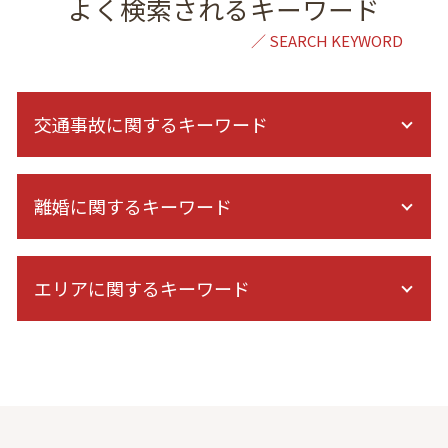
よく検索されるキーワード
交通事故に関するキーワード
示談交渉 自分で
離婚に関するキーワード
交通事故 法律事務所
事故 訴訟 流れ
交通事故 むちうち
離婚 弁護士を立てて話し合い
交通事故 対応 被害者
エリアに関するキーワード
離婚 弁護士 初回無料
むちうち 症状固定
共同親権 離婚後
後遺症 相談
離婚 慰謝料 決め方
交通事故 弁護士 相談 都内
右直事故 過失割合
別居 生活費
自己破産 弁護士 相談 港区
人身事故 物損事故 違い
婚姻費用 別居
不動産トラブル 弁護士 相談 港区
後遺障害 診断書 症状固定 日
離婚 調停 応じない
結婚詐欺 弁護士 相談 東京
障害等級認定 期間
浮気 妻