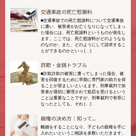
交通事故の死亡慰謝料
■交通事故での死亡慰謝料について交通事故
に遭い、被害者がお亡くなりになってしまっ
た場合には、死亡慰謝料というものが発生し
ます。ここでは、死亡慰謝料がどのようなも
のなのか、また、どのようにして請求するこ
とができるのかといっ […]
詐欺・金銭トラブル
■詐欺詐欺の被害に遭ってしまった場合、被
害を回復するために早期に専門家の助力を得
ることが望ましいといえます。刑事裁判で加
害者が適切に審理されて処罰を受けるという
ことは重要なことですが、刑事裁判で有罪に
なったとしても、それ […]
親権の決め方｜知って...
離婚をすることになり、子どもの親権を手に
入れたいというご相談を多数いただきます。