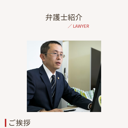
家事事件 弁護士 相談 東京
自賠責保険 示談交渉
養育費 強制執行
成年後見 弁護士 相談 東京
追突事故 加害者 その後
浮気相手 慰謝料
虎ノ門 協議離婚 弁護士
弁護士紹介
後遺症 逸失利益
単身赴任 浮気
債権回収 弁護士 相談 東京
交通事故 脳挫傷
養育費 払わない 公正証書
離婚 弁護士 相談 群馬
後遺症 診断 期間
離婚 親権 父親
離婚 弁護士 相談 千葉
症状固定 デメリット
協議離婚 弁護士 メリット
出会い系詐欺 弁護士 相談 港区
交通事故 休業損害
離婚 調停員
債務整理 弁護士 相談 東京
交通事故 慰謝料 通院 6ヶ月 計算
dv 親権
結婚詐欺 弁護士 相談 港区
症状固定 診断書
離婚 弁護士 必要書類
倒産 弁護士 相談 港区
養育費 公正証書 減額
不動産トラブル 弁護士 相談 東京
裁判 離婚
相続 弁護士 相談 東京
再婚 養育費 減額
成年後見 弁護士 相談 港区
家事事件 弁護士 相談 港区
自己破産 弁護士 相談 東京
一般民事 弁護士 相談 東京
ご挨拶