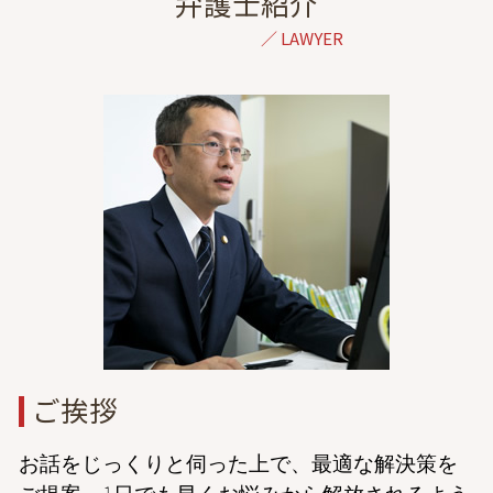
弁護士紹介
交通事故 慰謝料 相場
共同親権 離婚後
金銭トラブル 弁護士 相談 東京
症状固定 デメリット
監護権 養育費
離婚 弁護士 相談 埼玉
示談交渉 自分で
離婚 弁護士 必要書類
債務整理 弁護士 相談 東京
交通事故 法律事務所
調停 不成立 裁判
不動産トラブル 弁護士 相談 東京
症状固定 後遺障害
離婚 裁判 長期化
民事再生 弁護士 相談 港区
過失割合
経済的 DV
家事事件 弁護士 相談 港区
保険会社 休業補償
離婚 親権 決め方
結婚詐欺 弁護士 相談 東京
離婚 弁護士を立てて話し合い
相続 弁護士 相談 港区
養育費 公正証書 減額
債権回収 弁護士 相談 東京
親権 裁判
倒産 弁護士 相談 東京
離婚 弁護士 相談 東京
債務整理 弁護士 相談 港区
交通事故 弁護士 相談 都内
ご挨拶
お話をじっくりと伺った上で、最適な解決策を