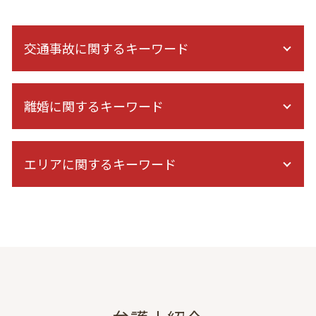
交通事故に関するキーワード
治療費 請求 診断書
離婚に関するキーワード
過失割合 納得できない
人身事故 示談交渉
逸失利益とは
離婚調停 1回目 聞かれること
人身傷害 保険 逸失利益 計算
エリアに関するキーワード
離婚協議 応じない
症状固定 期間
離婚 調停員
事故 訴訟 流れ
財産分与 調停
成年後見 弁護士 相談 港区
むちうち 症状固定
ドメスティックバイオレンス 相談
出会い系詐欺 弁護士 相談 東京
交通事故 逸失利益 計算
養育費 払わない 公正証書
成年後見 弁護士 相談 東京
障害等級認定 期間
別居 生活費
自己破産 弁護士 相談 東京
交通事故 休業損害
夫婦関係 調整 調停 別居
刑事事件 弁護士 相談 東京
保険会社 示談
セックスレス 浮気
離婚 弁護士 相談 都内
追突事故 加害者 その後
浮気 妻
自己破産 弁護士 相談 港区