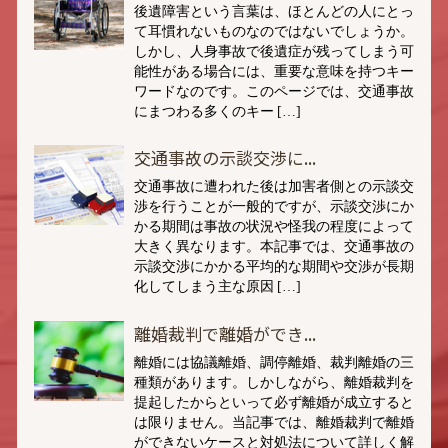
後遺障害という言葉は、ほとんどの人にとっ
て耳慣れないものなのではないでしょうか。
しかし、人身事故で後遺症が残ってしまう可
能性がある場合には、重要な意味を持つキー
ワードなのです。このページでは、交通事故
にまつわる多くのキー […]
交通事故の示談交渉に...
交通事故に遭われた後は加害者側との示談交
渉を行うことが一般的ですが、示談交渉にか
かる期間は事故の状況や怪我の程度によって
大きく異なります。本記事では、交通事故の
示談交渉にかかる平均的な期間や交渉が長期
化してしまう主な原因 […]
離婚裁判で離婚ができ...
離婚には協議離婚、調停離婚、裁判離婚の三
種類があります。しかしながら、離婚裁判を
提起したからといって必ず離婚が成立すると
は限りません。当記事では、離婚裁判で離婚
ができないケースと対処法について詳しく解