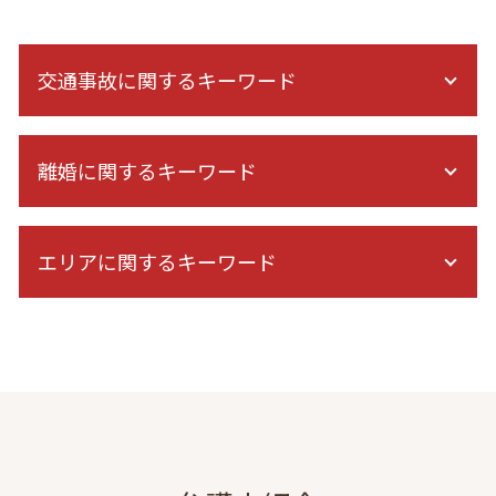
交通事故に関するキーワード
後遺障害 症状
離婚に関するキーワード
人身傷害 保険 逸失利益 計算
交通事故 ptsd
民事裁判 交通事故
離婚 裁判 できない
治療費 請求 診断書
エリアに関するキーワード
経済的dv 共働き
保険会社 休業補償
家庭 裁判所 調停
交通事故 休業損害
浮気相手 慰謝料
離婚 弁護士 相談 栃木
通院費 事故
不倫 慰謝料 相場
成年後見 弁護士 相談 東京
後遺症 診断 期間
精神的苦痛 離婚
離婚 弁護士 相談 東京
過失割合 納得できない
財産分与 訴訟
債務整理 弁護士 相談 東京
交通事故 訴訟 流れ
養育費 払わない 公正証書
不動産トラブル 弁護士 相談 東京
後遺障害 診断書 症状固定 日
養育費 公正証書 減額
結婚詐欺 弁護士 相談 港区
過失割合
DV 夫