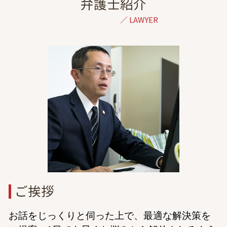
dv 離婚 弁護士 東京
弁護士紹介
休業損害 通院
調停 裁判
倒産 弁護士 相談 港区
症状固定日 決め方
慰謝料請求 調停
一般民事 弁護士 相談 東京
示談交渉 自分で
離婚調停 1回で終わる
離婚 弁護士 相談 神奈川
高次脳機能障害 等級認定
離婚 調停 親権
民事再生 弁護士 相談 東京
後遺症 相談
夫婦関係 調整 調停 別居
民事再生 弁護士 相談 港区
交通事故 対応 被害者
離婚 子供 親権
離婚 弁護士 相談 群馬
示談 流れ
離婚 慰謝料 決め方
成年後見 弁護士 相談 港区
離婚調停 1回目 聞かれること
債務整理 弁護士 相談 港区
民法 親権
離婚 弁護士 相談 埼玉
協議離婚とは
一般民事 弁護士 相談 港区
相続 弁護士 相談 港区
刑事事件 弁護士 相談 東京
交通事故 弁護士 相談 都内
ご挨拶
お話をじっくりと伺った上で、最適な解決策を