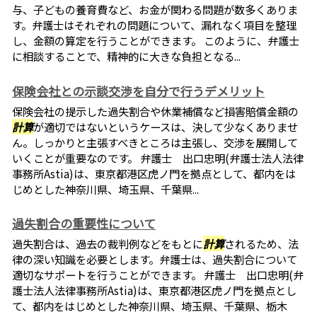
与、子どもの養育費など、お金が関わる問題が数多くありま
す。弁護士はそれぞれの問題について、漏れなく項目を整理
し、金額の算定を行うことができます。 このように、弁護士
に相談することで、精神的に大きな負担となる...
保険会社との示談交渉を自分で行うデメリット
保険会社の提示した過失割合や休業補償など損害賠償金額の
計算
が適切ではないというケースは、決して少なくありませ
ん。しっかりと主張すべきところは主張し、交渉を展開して
いくことが重要なのです。 弁護士 出口忠明(弁護士法人法律
事務所Astia)は、東京都港区虎ノ門を拠点として、都内をは
じめとした神奈川県、埼玉県、千葉県...
過失割合の重要性について
過失割合は、過去の裁判例などをもとに
計算
されるため、法
律の深い知識を必要とします。弁護士は、過失割合について
適切なサポートを行うことができます。 弁護士 出口忠明(弁
護士法人法律事務所Astia)は、東京都港区虎ノ門を拠点とし
て、都内をはじめとした神奈川県、埼玉県、千葉県、栃木