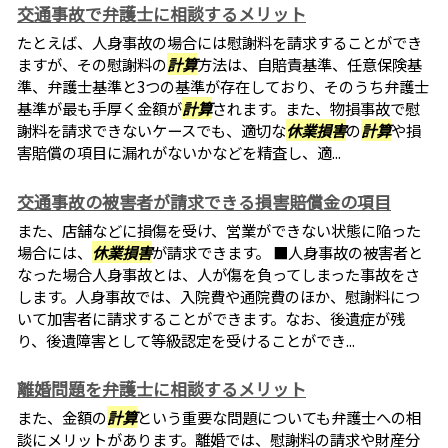
交通事故で弁護士に相談するメリット
たとえば、人身事故の場合には慰謝料を請求することができ
ますが、その慰謝料の
計算
方法は、自賠責基準、任意保険基
準、弁護士基準と3つの基準が存在しており、そのうち弁護士
基準が最も手厚く金額が
計算
されます。また、物損事故で慰
謝料を請求できないケースでも、適切な
休業損害
の
計算
や損
害賠償の項目に漏れがないかなどを精査し、適...
交通事故の被害者が請求できる損害賠償金の項目
また、店舗などに損傷を受け、営業ができない状態に陥った
場合には、
休業損害
が請求できます。 ■人身事故の被害者と
なった場合人身事故とは、人が傷を負ってしまった事故をさ
します。人身事故では、入院費や通院費のほか、慰謝料につ
いて加害者に請求することができます。なお、後遺症が残
り、後遺障害として等級認定を受けることができ...
離婚問題を弁護士に相談するメリット
また、金額の
計算
という重要な問題についても弁護士への相
談にメリットがあります。離婚では、慰謝料の請求や財産分