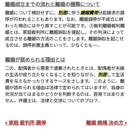
離婚成立までの流れと離婚の種類について
離婚について検討せずに、
別居
に伴う
婚姻費用
分担請求の調
停が行われることもあります。なお、離婚調停が不成立に終
わった場合にはやり直すことが可能です。 ③裁判離婚裁判離
婚とは、家庭裁判所に離婚訴訟を提起し、その判決によって
成立させる離婚の方法のことをさします。離婚訴訟を起こせ
るのは、調停前置主義といって、少なくとも一...
離婚が認められる理由とは
二の、配偶者から悪意で遺棄されたときとは、配偶者が夫婦
の生活が成り立たなくなることを知りながら、
別居
して生活
費を与えなかったりするケースをさします。 このように、離
婚が認められる理由は法律で定められてはいますが、自身の
状況が当てはまるかどうかを判断するのは、容易ではありま
せん。弁護士は、法律と交渉についてのプロフ...
« 家庭 裁判所 調停
離婚 親権 決め方 »