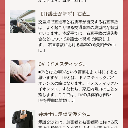
【弁護士が解説】右直...
交差点で直進車と右折車が衝突する右直事故
は、よく起こり得る交通事故の典型的な類型
といえます。本記事では、右直事故の過失割
合などについて弁護士の視点で解説しま
す。 右直事故における基本の過失割合&nb
[…]
DV（ドメスティック...
■DVとは近年DVという言葉をよく耳にすると
思いますが、DVとは、ドメスティックバイ
オレンスの略になります。ドメスティックバ
イオレンス、すなわち、家庭内暴力のことを
指します。ここでは、DVの具体的な例や、
DVを理由に離婚 […]
弁護士に示談交渉を依...
示談交渉とは、加害者と被害者間における民
事上の和解のことを指します。民事上のもの