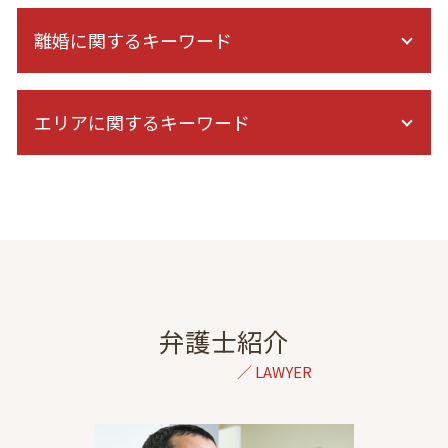
人身事故 示談交渉
離婚に関するキーワード
逸失利益 認められない
右直事故 過失割合
後遺障害 症状
離婚 拒否されたら
保険会社 休業補償
エリアに関するキーワード
離婚 親権 決め方
過失割合 納得できない
セックスレス 浮気
示談交渉 自分で
離婚 調停 子供 面会
家事事件 弁護士 相談 港区
後遺症 逸失利益
妊娠中 離婚
民事再生 弁護士 相談 港区
交通事故 むちうち
家庭裁判所 親権
債務整理 弁護士 相談 東京
逸失利益とは
別居 生活費
離婚 弁護士 相談 神奈川
通院費 事故
養育費 公正証書 減額
刑事事件 弁護士 相談 港区
後遺障害等級認定 申請
離婚調停 1回で終わる
自己破産 弁護士 相談 東京
後遺障害 診断書 認定
養育費 調停
刑事事件 弁護士 相談 東京
弁護士紹介
バイク事故 慰謝料
協議離婚とは
不動産トラブル 弁護士 相談 港区
症状固定 後遺障害
家庭裁判所 養育費
虎ノ門 協議離婚 弁護士
交通事故 対応 被害者
再婚 養育費 減額
交通事故 弁護士 相談 全国対応
後遺障害 診断書 症状固定 日
離婚 調停 応じない
不動産トラブル 弁護士 相談 東京
症状固定 デメリット