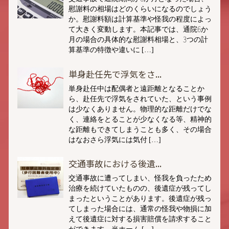
慰謝料の相場はどのくらいになるのでしょう
か。慰謝料額は計算基準や怪我の程度によっ
て大きく変動します。本記事では、通院6か
月の場合の具体的な慰謝料相場と、3つの計
算基準の特徴や違いに […]
単身赴任先で浮気をさ...
単身赴任中は配偶者と遠距離となることか
ら、赴任先で浮気をされていた、という事例
は少なくありません。物理的な距離だけでな
く、連絡をとることが少なくなる等、精神的
な距離もできてしまうことも多く、その場合
はなおさら浮気には気付 […]
交通事故における後遺...
交通事故に遭ってしまい、怪我を負ったため
治療を続けていたものの、後遺症が残ってし
まったということがあります。後遺症が残っ
てしまった場合には、通常の怪我や物損に加
えて後遺症に対する損害賠償を請求すること
ができます。当ホーム […]