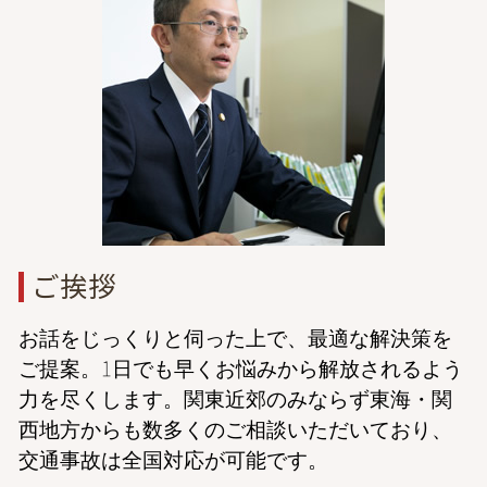
離婚 調停 親権
倒産 弁護士 相談 東京
交通事故 後遺障害
離婚協議 応じない
離婚 弁護士 相談 都内
症状固定日 決め方
離婚 弁護士を立てて話し合い
離婚 弁護士 相談 埼玉
離婚 裁判 長期化
結婚詐欺 弁護士 相談 東京
離婚 子供 親権
債権回収 弁護士 相談 港区
離婚 学資保険
成年後見 弁護士 相談 東京
倒産 弁護士 相談 港区
結婚詐欺 弁護士 相談 港区
相続 弁護士 相談 港区
ご挨拶
お話をじっくりと伺った上で、最適な解決策を
ご提案。1日でも早くお悩みから解放されるよう
力を尽くします。関東近郊のみならず東海・関
西地方からも数多くのご相談いただいており、
交通事故は全国対応が可能です。