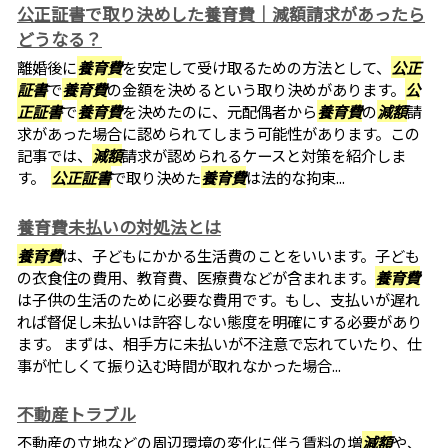
公正証書で取り決めした養育費｜減額請求があったら
どうなる？
離婚後に
養育費
を安定して受け取るための方法として、
公正
証書
で
養育費
の金額を決めるという取り決めがあります。
公
正証書
で
養育費
を決めたのに、元配偶者から
養育費
の
減額
請
求があった場合に認められてしまう可能性があります。この
記事では、
減額
請求が認められるケースと対策を紹介しま
す。
公正証書
で取り決めた
養育費
は法的な拘束...
養育費未払いの対処法とは
養育費
は、子どもにかかる生活費のことをいいます。子ども
の衣食住の費用、教育費、医療費などが含まれます。
養育費
は子供の生活のために必要な費用です。もし、支払いが遅れ
れば督促し未払いは許容しない態度を明確にする必要があり
ます。 まずは、相手方に未払いが不注意で忘れていたり、仕
事が忙しくて振り込む時間が取れなかった場合...
不動産トラブル
不動産の立地などの周辺環境の変化に伴う賃料の増
減額
や、