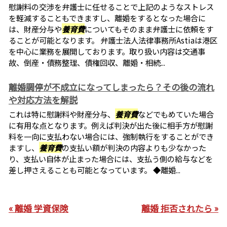
慰謝料の交渉を弁護士に任せることで上記のようなストレス
を軽減することもできますし、離婚をするとなった場合に
は、財産分与や
養育費
についてもそのまま弁護士に依頼をす
ることが可能となります。 弁護士法人法律事務所Astiaは港区
を中心に業務を展開しております。取り扱い内容は交通事
故、倒産・債務整理、債権回収、離婚・相続...
離婚調停が不成立になってしまったら？その後の流れ
や対応方法を解説
これは特に慰謝料や財産分与、
養育費
などでもめていた場合
に有用な点となります。例えば判決が出た後に相手方が慰謝
料を一向に支払わない場合には、強制執行をすることができ
ますし、
養育費
の支払い額が判決の内容よりも少なかった
り、支払い自体が止まった場合には、支払う側の給与などを
差し押さえることも可能となっています。 ◆離婚...
« 離婚 学資保険
離婚 拒否されたら »