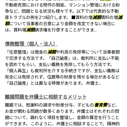
不動産売買における物件の瑕疵、マンション管理における紛
争など、問題となる状況も様々です。以下では代表的な不動
産トラブルの例を2つ紹介します。 ■賃料の増
減額
賃料の増
減
額
について当事者の合意により金額を改定できない場合に
は、賃料増
減額
請求権を行使することができま...
債務整理（個人・法人）
「任意整理」は借金の
減額
や利息の免除等について当事者間
で交渉する方法です。「自己破産」は、裁判所に支払い不能
を認めてもらい、支払い義務を免除してもらう方法です。
「個人再生」も裁判所を介する手続きですが、支払い義務は
完全には免除されず、住居等の財産を残せる場合があるなど
「自己破産」とは異なる特徴があります。 弁護士...
離婚問題を弁護士に相談するメリット
離婚では、慰謝料の請求や財産分与、子どもの
養育費
など、
お金が関わる問題が数多くあります。弁護士はそれぞれの問
題について、漏れなく項目を整理し、金額の算定を行うこと
ができます。 このように、弁護士に相談することで、精神的