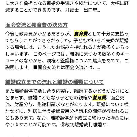
に大きな負担となる離婚の手続きや検討について、大幅に軽
減することができるのです。 弁護士 出口忠...
面会交流と養育費の決め方
今後も教育費がかかるだろうが、
養育費
として十分に支払っ
てもらうことができるだろうか。子どもがいるご夫婦が離婚
する場合には、こうしたお悩みを持たれる方が数多くいらっ
しゃいます。 このページでは、離婚にまつわる数多くのキー
ワードのなかから、親権と監護権について焦点をあてて、ご
説明します。 ■面会交流とは面会交流とは、...
離婚成立までの流れと離婚の種類について
また離婚調停で話し合う内容は、離婚するかどうかだけにと
どまらず、離婚にともなう子どもの親権や
養育費
、面会交
流、財産分与、慰謝料請求などがあります。離婚について検
討せずに、別居に伴う婚姻費用分担請求の調停が行われるこ
ともあります。なお、離婚調停が不成立に終わった場合には
やり直すことが可能です。 ③裁判離婚裁判離婚と...