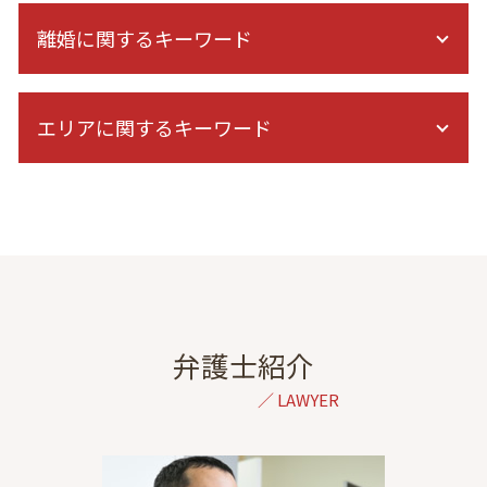
後遺症 逸失利益
離婚に関するキーワード
交通事故 脳挫傷
保険会社 示談
休業損害 通院
遠距離 浮気
逸失利益 認められない
エリアに関するキーワード
子どもの親権
症状固定 慰謝料
離婚 調停 応じない
交通事故 休業損害
不倫 慰謝料 相場
倒産 弁護士 相談 港区
バイク事故 慰謝料
離婚 調停 面会交流
交通事故 弁護士 相談 都内
高次脳機能障害 等級認定
協議離婚とは
離婚 弁護士 相談 千葉
右直事故 過失割合
離婚 子供 親権
金銭トラブル 弁護士 相談 港区
後遺症 相談
DV 離婚
自己破産 弁護士 相談 東京
後遺障害等級認定 申請
離婚調停 1回で終わる
出会い系詐欺 弁護士 相談 港区
症状固定 期間
財産分与 退職金
離婚 弁護士 相談 群馬
弁護士紹介
後遺障害 診断書 症状固定 日
離婚 調停 子供 面会
相続 弁護士 相談 港区
症状固定日 決め方
養育費 強制執行
自己破産 弁護士 相談 港区
症状固定 診断書
離婚 学資保険
不動産トラブル 弁護士 相談 東京
交通事故 過失割合
民法 親権
刑事事件 弁護士 相談 東京
人身傷害 保険 逸失利益 計算
離婚 拒否されたら