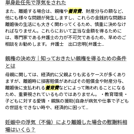
単身赴任先で浮気をされた
また、離婚する場合は、親権や
養育費
、財産分与の額など、
他にも様々な問題が発生しますし、これらの金銭的な問題は
離婚後の生活にも大きく関わってくるため、慎重に決めなけ
ればなりません。これらにおいて正当な金額を得るために
は、専門家である弁護士の力が不可欠であるため、早めのご
相談をお勧めします。 弁護士 出口忠明(弁護士...
親権の決め方｜知っておきたい親権を得るための条件
とは
母親に関しては、経済的に父親よりも劣るケースが多くあり
ますが、離婚時に損害賠償があればその賠償金や財産分与、
離婚後に支払われる
養育費
などによって賄われることになる
ため、重要視されているものではありません。 ・教育環境 ・
子どもに対する愛情 ・親族の援助(自身が病気や仕事で子ども
の世話をできない時や、経済的に困って...
妊娠中の浮気（不倫）により離婚した場合の慰謝料相
場はいくら？