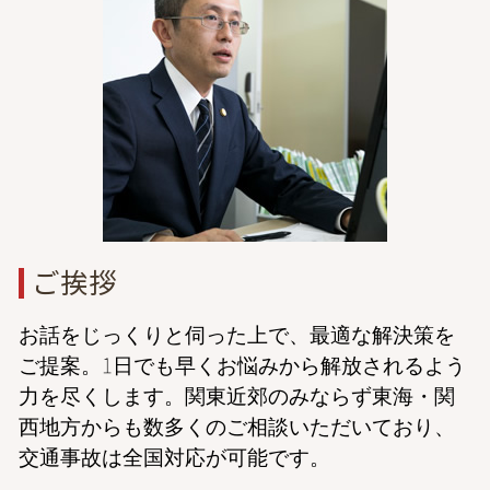
離婚 弁護士 相談 埼玉
休業損害 計算
養育費 払わない 公正証書
成年後見 弁護士 相談 港区
交通事故 法律事務所
経済的dv 共働き
債務整理 弁護士 相談 港区
DV 夫
交通事故 弁護士 相談 全国対応
婚姻費用 別居
dv 離婚 弁護士 東京
離婚 調停員
離婚 弁護士 相談 東京
債権回収 弁護士 相談 東京
交通事故 弁護士 相談 東京
一般民事 弁護士 相談 港区
ご挨拶
お話をじっくりと伺った上で、最適な解決策を
ご提案。1日でも早くお悩みから解放されるよう
力を尽くします。関東近郊のみならず東海・関
西地方からも数多くのご相談いただいており、
交通事故は全国対応が可能です。