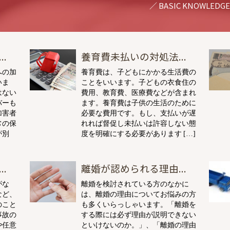
.
養育費未払いの対処法...
への加
養育費は、子どもにかかる生活費の
いま
ことをいいます。子どもの衣食住の
はない
費用、教育費、医療費などが含まれ
バーも
ます。養育費は子供の生活のために
加害者
必要な費用です。もし、支払いが遅
常の保
れれば督促し未払いは許容しない態
が別
度を明確にする必要があります […]
.
離婚が認められる理由...
がな
離婚を検討されている方のなかに
など、
は、離婚の理由についてお悩みの方
のこと
も多くいらっしゃいます。「離婚を
事故の
する際には必ず理由が説明できない
や任意
といけないのか。」、「離婚の理由