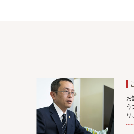
自賠責保険 示談交渉
症状固定 デメリット
治療費 請求 診断書
交通事故 訴訟 流れ
交通事故 休業損害
後遺症 相談
症状固定日 決め方
交通事故後 症状
交通事故 法律事務所
交通事故 過失割合
交通事故 ptsd
後遺障害 診断書 認定
追突事故 加害者 その後
お
休業損害 計算
う
右直事故 過失割合
り
通院費 事故
逸失利益とは
高次脳機能障害 等級認定