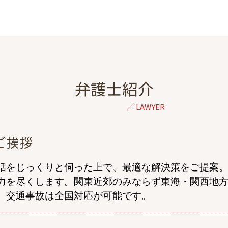
再婚 養育費 減額
DV 夫
離婚 裁判 できない
協議離婚 弁護士 無料相談
財産分与 訴訟
DV 離婚
dv 親権
弁護士紹介
離婚協議 応じない
養育費 強制執行
養育費 公正証書 減額
養育費 払わない 公正証書
ご挨拶
離婚 調停 子供 面会
婚姻費用 別居
話をじっくりと伺った上で、最適な解決策をご提案。
離婚 調停 応じない
力を尽くします。関東近郊のみならず東海・関西地
離婚 弁護士を立てて話し合い
、交通事故は全国対応が可能です。
離婚調停 1回で終わる
年収 養育費
離婚 慰謝料 決め方