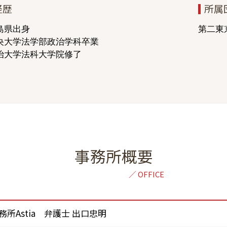
経歴
所属
離婚調停 1回目 聞かれること
離婚 弁護士 必要書類
島県出身
第二東京
央大学法学部政治学科卒業
治大学法科大学院修了
事務所概要
所Astia 弁護士 出口忠明