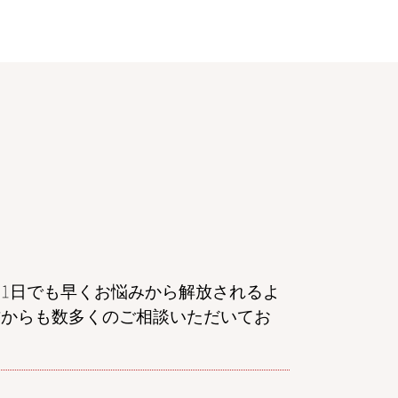
民事再生 弁護士 相談 港区
金銭トラブル 弁護士 相談 東京
dv 離婚 弁護士 東京
離婚 弁護士 相談 群馬
家事事件 弁護士 相談 東京
不動産トラブル 弁護士 相談 東京
家事事件 弁護士 相談 港区
民事再生 弁護士 相談 東京
成年後見 弁護士 相談 港区
倒産 弁護士 相談 港区
交通事故 弁護士 相談 都内
債権回収 弁護士 相談 東京
離婚 弁護士 相談 千葉
1日でも早くお悩みから解放されるよ
交通事故 弁護士 相談 全国対応
方からも数多くのご相談いただいてお
離婚 弁護士 相談 栃木
相続 弁護士 相談 東京
金銭トラブル 弁護士 相談 港区
債務整理 弁護士 相談 東京