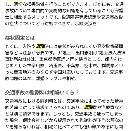
し、適切な損害賠償を行うことができます。 ほかにも、交通
事故について専門的で実務的な知識を有していることも弁護
士に相談するメリットです。後遺障害等級認定や交通事故後
の症状についてどう対処すべきか、示談交渉を...
症状固定とは
とくに、入院や
通院
時には症状がみられにくい高次脳機能障
害などは注意が必要です。 弁護士 出口忠明(弁護士法人法律
事務所Astia)は、東京都港区虎ノ門を拠点として、都内をは
じめとした神奈川県、埼玉県、千葉県、栃木県、群馬県とい
った関東地方のみならず全国対応いたしております。交通事
故問題のほか、離婚トラブルや相続、...
交通事故の慰謝料は相場いくら？
交通事故における慰謝料とは、交通事故によって被った精神
的苦痛に対して請求できるものであり、
通院
費や治療費など
とは別に請求できます。もっとも、交通事故に遭ってしまっ
た場合、保険会社などから提示された慰謝料が正当な額なの
かを知らなければ、相場と比べてとても低い額であるにも関