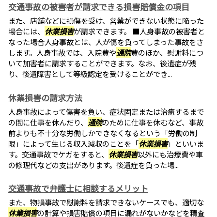
交通事故の被害者が請求できる損害賠償金の項目
また、店舗などに損傷を受け、営業ができない状態に陥った
場合には、
休業損害
が請求できます。 ■人身事故の被害者と
なった場合人身事故とは、人が傷を負ってしまった事故をさ
します。人身事故では、入院費や
通院
費のほか、慰謝料につ
いて加害者に請求することができます。なお、後遺症が残
り、後遺障害として等級認定を受けることができ...
休業損害の請求方法
人身事故によって傷害を負い、症状固定または治癒するまで
の間に仕事を休んだり、
通院
のために仕事を休むなど、事故
前よりも不十分な労働しかできなくなるという「労働の制
限」によって生じる収入減収のことを「
休業損害
」といいま
す。交通事故でケガをすると、
休業損害
以外にも治療費や車
の修理代などの支出があります。後遺症を負った場...
交通事故で弁護士に相談するメリット
また、物損事故で慰謝料を請求できないケースでも、適切な
休業損害
の計算や損害賠償の項目に漏れがないかなどを精査