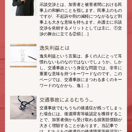
示談交渉とは、加害者と被害者間における民
事上の和解のことを指します。民事上のもの
ですが、不起訴や刑の減軽につながるなど刑
事上も大きな意味を持ちます。弁護士に示談
交渉を依頼するメリットとしては主に、①交
渉の舞台に立てる②煩 […]
逸失利益とは
逸失利益という言葉は、多くの人にとって耳
慣れないものなのではないでしょうか。しか
し、交通事故という身近な問題では、非常に
重要な意味を持つキーワードなのです。この
ページでは、交通事故にまつわる多くのキー
ワードのなかから、逸 […]
交通事故によるむちう...
交通事故でむちうちの後遺症が残ってしまっ
た場合には、後遺障害等級認定を獲得するこ
とで、加害者側から受け取れる損害賠償額が
大きく増額することがあります。当記事で
は、むちうちの後遺症の後遺障害等級認定に