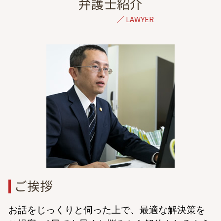
交通事故 弁護士 相談 都内
弁護士紹介
高次脳機能障害 等級認定
離婚 慰謝料 決め方
離婚 弁護士 相談 埼玉
右直事故 過失割合
離婚 学資保険
家事事件 弁護士 相談 東京
バイク事故 慰謝料
離婚 調停 進め方
相続 弁護士 相談 東京
過失割合
経済的 DV
離婚 弁護士 相談 都内
高次脳機能障害 症状固定
調停 不調 訴訟
一般民事 弁護士 相談 東京
交通事故 ptsd
離婚 弁護士を立てて話し合い
成年後見 弁護士 相談 港区
自賠責保険 示談交渉
養育費 調停
倒産 弁護士 相談 東京
妊娠中 浮気
離婚 弁護士 相談 千葉
ドメスティックバイオレンス 相談
自己破産 弁護士 相談 港区
別居 生活費
金銭トラブル 弁護士 相談 港区
自己破産 弁護士 相談 東京
相続 弁護士 相談 港区
一般民事 弁護士 相談 港区
ご挨拶
お話をじっくりと伺った上で、最適な解決策を