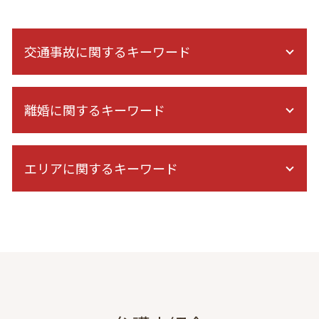
交通事故に関するキーワード
交通事故 後遺障害
離婚に関するキーワード
保険会社 休業補償
被害者 請求 治療費
後遺症 相談
離婚 調停員
人身事故 示談交渉
エリアに関するキーワード
養育費 払わない 公正証書
症状固定 期間
離婚 親権 決め方
交通事故 示談交渉 期間
共同親権 離婚後
債権回収 弁護士 相談 港区
症状固定 診断書
監護権 養育費
dv 離婚 弁護士 東京
後遺症 逸失利益
養育費 公正証書 減額
虎ノ門 協議離婚 弁護士
保険会社 示談
離婚 拒否されたら
債権回収 弁護士 相談 東京
交通事故 相手 無保険
協議離婚 弁護士 無料相談
民事再生 弁護士 相談 港区
後遺障害 診断書 認定
協議離婚 弁護士 メリット
離婚 弁護士 相談 東京
交通事故 慰謝料 相場
DV 離婚