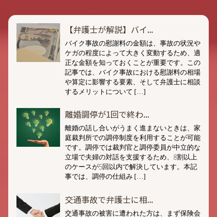
【弁護士が解説】バイ...
バイク事故の慰謝料の金額は、事故の状況や
ケガの程度によって大きく変動するため、適
正な金額を知っておくことが重要です。この
記事では、バイク事故における慰謝料の相場
や算定に影響する要素、そして弁護士に相談
するメリットについて […]
離婚調停が1回で終わ...
離婚の話し合いがうまく進まないときは、家
庭裁判所での調停制度を利用することが可能
です。調停では裁判官と調停委員が中立的な
立場で夫婦の対話を支援するため、8割以上
のケースが5回以内で解決しています。本記
事では、調停の仕組み […]
交通事故で弁護士に相...
交通事故の被害に遭われた方は、まず保険会