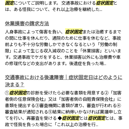
固定
についてご説明します。 交通事故における
症状固定
と
は、ある怪我について、それ以上治療を継続した...
休業損害の請求方法
人身事故によって傷害を負い、
症状固定
または治癒するまで
の間に仕事を休んだり、通院のために仕事を休むなど、事故
前よりも不十分な労働しかできなくなるという「労働の制
限」によって生じる収入減収のことを「休業損害」といいま
す。交通事故でケガをすると、休業損害以外にも治療費や車
の修理代などの支出があります。後遺症を負った場...
交通事故における後遺障害｜症状固定日はどのように
決まる？
①
症状固定
の診断を受けたら必要な書類を用意する②「加害
者側の任意保険会社」又は「加害者側の自賠責保険会社」に
書類を提出する③審査機関に書類が渡り、審査が行われる④
審査結果が通知される⑤結果に納得いかなければ異議申し立
てを行い、再審査を受ける ◆
症状固定
とは
症状固定
とは、事
故で怪我を負った場合に「これ以上の治療を行...