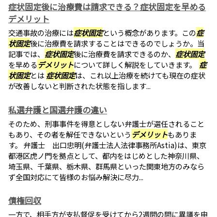
症状固定後に治療費は請求できる？症状固定を早める
デメリット
交通事故の治療には
症状固定
という概念があります。この
症
状固定
後に治療費を請求することはできるのでしょうか。当
記事では、
症状固定
後に治療費を請求できるのか、
症状固定
を早める
デメリット
について詳しく解説をしていきます。
症
状固定
とは
症状固定
は、これ以上治療を続けても現在の症状
が改善しないと判断された状態を指します...
私選弁護と国選弁護の違い
そのため、刑事事件を得意としない弁護士が選任されること
もあり、その者を解任できないという
デメリット
もありま
す。 弁護士 出口忠明(弁護士法人法律事務所Astia)は、東京
都港区虎ノ門を拠点として、都内をはじめとした神奈川県、
埼玉県、千葉県、栃木県、群馬県といった関東地方のみなら
ず全国対応にて皆様のお悩み解決に尽力...
債権回収
一方で、相手方が支払督促を受けてから2週間の間に異議を申