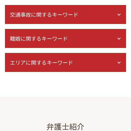
交通事故に関するキーワード
人身傷害 保険 逸失利益 計算
離婚に関するキーワード
交通事故 慰謝料 通院 6ヶ月 計算
症状固定日 決め方
通院費 事故
離婚協議 応じない
休業損害 計算
エリアに関するキーワード
離婚 調停 親権
人身事故 示談交渉
夫婦関係 調整 調停 別居
症状固定 期間
協議離婚とは
不動産トラブル 弁護士 相談 東京
バイク事故 慰謝料
家庭裁判所 親権
離婚 弁護士 相談 神奈川
後遺症 診断 期間
精神的苦痛 離婚
刑事事件 弁護士 相談 港区
後遺障害 診断書 症状固定 日
養育費 強制執行
交通事故 弁護士 相談 全国対応
後遺障害等級認定 申請
民法 親権
虎ノ門 協議離婚 弁護士
高次脳機能障害 症状固定
婚姻費用 別居
債権回収 弁護士 相談 港区
逸失利益 認められない
親権 調停
債権回収 弁護士 相談 東京
弁護士紹介
追突事故 加害者 その後
財産分与 訴訟