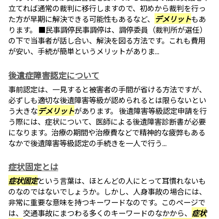
立てれば通常の裁判に移行しますので、初めから裁判を行っ
た方が早期に解決できる可能性もあるなど、
デメリット
もあ
ります。 ■民事調停民事調停は、調停委員（裁判所が選任）
の下で当事者が話し合い、解決を図る方法です。これも費用
が安い、手続が簡単というメリットがありま...
後遺症障害認定について
事前認定は、一見すると被害者の手間が省ける方法ですが、
必ずしも適切な後遺障害等級が認められるとは限らないとい
う大きな
デメリット
があります。 後遺障害等級認定申請を行
う際には、症状について、医師による後遺障害診断書が必要
になります。治療の期間や治療費などで精神的な疲弊もある
なかで後遺障害等級認定の手続きを一人で行う...
症状固定とは
症状固定
という言葉は、ほとんどの人にとって耳慣れないも
のなのではないでしょうか。しかし、人身事故の場合には、
非常に重要な意味を持つキーワードなのです。このページで
は、交通事故にまつわる多くのキーワードのなかから、
症状