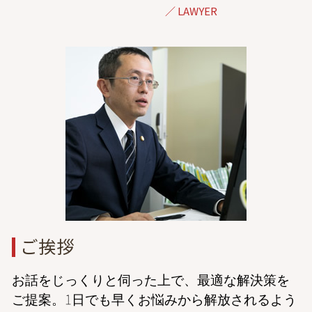
刑事事件 弁護士 相談 東京
交通事故後 症状
調停 不調 訴訟
金銭トラブル 弁護士 相談 港区
保険会社 休業補償
離婚 弁護士 必要書類
相続 弁護士 相談 東京
後遺症 相談
離婚 調停 応じない
dv 離婚 弁護士 東京
治療費 請求 診断書
離婚 調停 子供 面会
離婚 弁護士 相談 埼玉
休業損害 通院
離婚 調停 面会交流
交通事故 弁護士 相談 東京
交通事故 逸失利益 計算
離婚 調停 進め方
交通事故 弁護士 相談 都内
子どもの親権
出会い系詐欺 弁護士 相談 港区
離婚調停 1回目 聞かれること
成年後見 弁護士 相談 東京
離婚 調停 やり直し
離婚 弁護士 相談 都内
債務整理 弁護士 相談 東京
倒産 弁護士 相談 港区
家事事件 弁護士 相談 東京
ご挨拶
お話をじっくりと伺った上で、最適な解決策を
ご提案。1日でも早くお悩みから解放されるよう