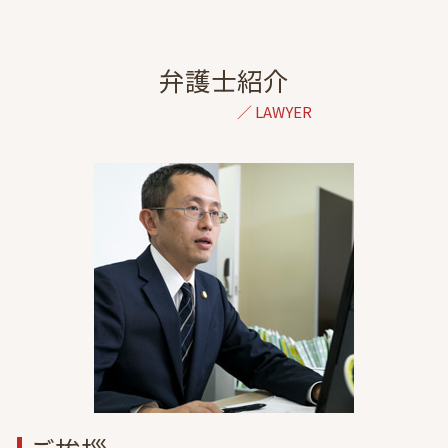
交通事故後 症状
浮気相手 慰謝料
家事事件 弁護士 相談 港区
人身事故 示談交渉
ドメスティックバイオレンス 相談
債務整理 弁護士 相談 港区
後遺症 相談
精神的苦痛 離婚
相続 弁護士 相談 港区
弁護士紹介
障害等級認定 期間
年収 養育費
民事再生 弁護士 相談 港区
治療費 請求 診断書
離婚 親権 決め方
交通事故 弁護士 相談 全国対応
通院費 事故
民法 親権
交通事故 弁護士 相談 都内
交通事故 法律事務所
離婚 弁護士を立てて話し合い
金銭トラブル 弁護士 相談 東京
自賠責保険 示談交渉
監護権 養育費
離婚 弁護士 相談 埼玉
飛び出し 事故
養育費 調停
一般民事 弁護士 相談 東京
後遺障害 症状
離婚 慰謝料 精神的苦痛
交通事故 弁護士 相談 東京
離婚 裁判 長期化
家事事件 弁護士 相談 東京
離婚調停 不成立
民事再生 弁護士 相談 東京
調停 不成立 裁判
虎ノ門 協議離婚 弁護士
一般民事 弁護士 相談 港区
離婚 弁護士 相談 栃木
出会い系詐欺 弁護士 相談 東京