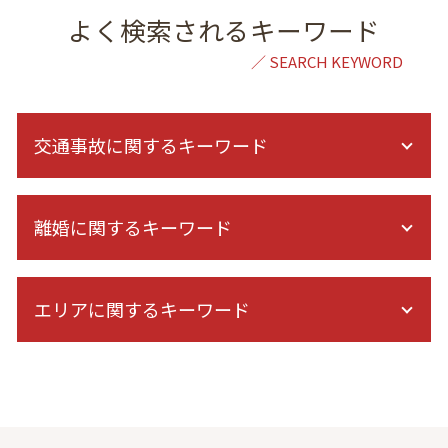
よく検索されるキーワード
交通事故に関するキーワード
人身事故 物損事故 違い
離婚に関するキーワード
保険会社 示談
後遺障害 診断書 症状固定 日
後遺障害 診断書 認定
dv 親権
休業損害 計算
エリアに関するキーワード
離婚調停 1回目 聞かれること
症状固定日 決め方
裁判 離婚
症状固定後 治療費
調停 不調 訴訟
自己破産 弁護士 相談 港区
交通事故 むちうち
不倫 慰謝料 相場
倒産 弁護士 相談 港区
保険会社 休業補償
DV 離婚
結婚詐欺 弁護士 相談 東京
交通事故 過失割合
離婚 弁護士 必要書類
金銭トラブル 弁護士 相談 港区