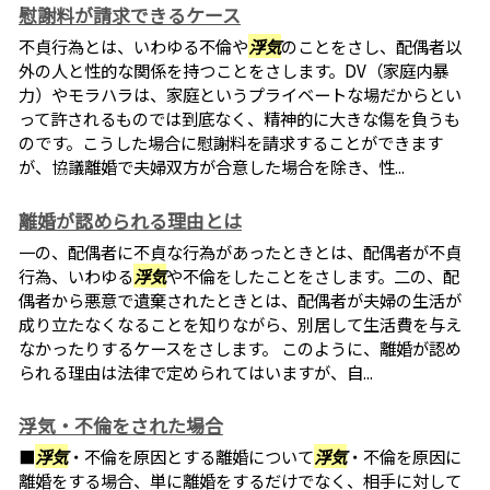
慰謝料が請求できるケース
不貞行為とは、いわゆる不倫や
浮気
のことをさし、配偶者以
外の人と性的な関係を持つことをさします。DV（家庭内暴
力）やモラハラは、家庭というプライベートな場だからとい
って許されるものでは到底なく、精神的に大きな傷を負うも
のです。こうした場合に慰謝料を請求することができます
が、協議離婚で夫婦双方が合意した場合を除き、性...
離婚が認められる理由とは
一の、配偶者に不貞な行為があったときとは、配偶者が不貞
行為、いわゆる
浮気
や不倫をしたことをさします。二の、配
偶者から悪意で遺棄されたときとは、配偶者が夫婦の生活が
成り立たなくなることを知りながら、別居して生活費を与え
なかったりするケースをさします。 このように、離婚が認め
られる理由は法律で定められてはいますが、自...
浮気・不倫をされた場合
■
浮気
・不倫を原因とする離婚について
浮気
・不倫を原因に
離婚をする場合、単に離婚をするだけでなく、相手に対して