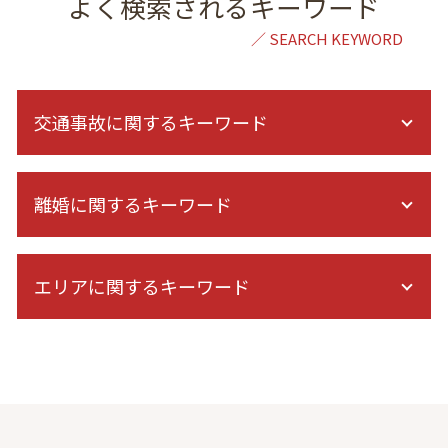
よく検索されるキーワード
交通事故に関するキーワード
治療費 請求 診断書
離婚に関するキーワード
人身事故 示談交渉
交通事故 相手 無保険
人身事故 物損事故 違い
財産分与 訴訟
高次脳機能障害 等級認定
エリアに関するキーワード
離婚 慰謝料 精神的苦痛
保険会社 示談
離婚 弁護士 初回無料
バイク事故 慰謝料
離婚 調停 進め方
交通事故 弁護士 相談 全国対応
症状固定 慰謝料
財産分与 調停
相続 弁護士 相談 港区
交通事故 脳挫傷
財産分与 退職金
離婚 弁護士 相談 都内
後遺障害 症状
離婚 親権 父親
結婚詐欺 弁護士 相談 東京
交通事故 慰謝料 相場
DV 夫