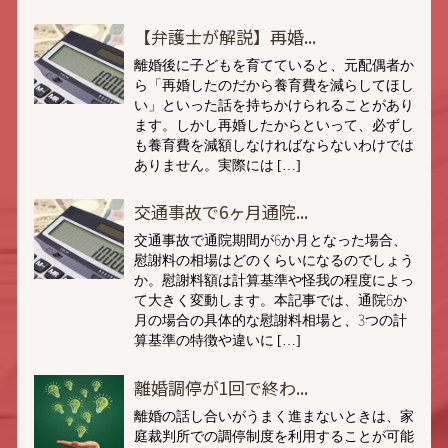
【弁護士が解説】再婚...
離婚後に子どもを育てていると、元配偶者か
ら「再婚したのだから養育費を減らしてほし
い」といった話を持ちかけられることがあり
ます。しかし再婚したからといって、必ずし
も養育費を減額しなければならないわけでは
ありません。実際には […]
交通事故で6ヶ月通院...
交通事故で通院期間が6か月となった場合、
慰謝料の相場はどのくらいになるのでしょう
か。慰謝料額は計算基準や怪我の程度によっ
て大きく変動します。本記事では、通院6か
月の場合の具体的な慰謝料相場と、3つの計
算基準の特徴や違いに […]
離婚調停が1回で終わ...
離婚の話し合いがうまく進まないときは、家
庭裁判所での調停制度を利用することが可能