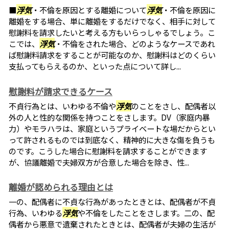
■
浮気
・不倫を原因とする離婚について
浮気
・不倫を原因に
離婚をする場合、単に離婚をするだけでなく、相手に対して
慰謝料を請求したいと考える方もいらっしゃるでしょう。こ
こでは、
浮気
・不倫をされた場合、どのようなケースであれ
ば慰謝料請求をすることが可能なのか、慰謝料はどのくらい
支払ってもらえるのか、といった点について詳し...
慰謝料が請求できるケース
不貞行為とは、いわゆる不倫や
浮気
のことをさし、配偶者以
外の人と性的な関係を持つことをさします。DV（家庭内暴
力）やモラハラは、家庭というプライベートな場だからとい
って許されるものでは到底なく、精神的に大きな傷を負うも
のです。こうした場合に慰謝料を請求することができます
が、協議離婚で夫婦双方が合意した場合を除き、性...
離婚が認められる理由とは
一の、配偶者に不貞な行為があったときとは、配偶者が不貞
行為、いわゆる
浮気
や不倫をしたことをさします。二の、配
偶者から悪意で遺棄されたときとは、配偶者が夫婦の生活が