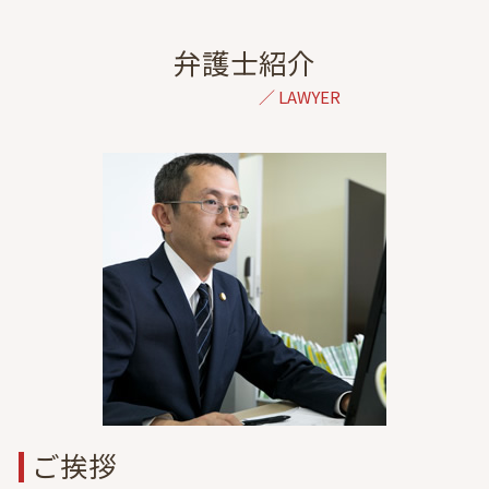
金銭トラブル 弁護士 相談 東京
人身傷害 保険 逸失利益 計算
監護権 養育費
成年後見 弁護士 相談 東京
過失割合 納得できない
養育費 公正証書 減額
民事再生 弁護士 相談 港区
弁護士紹介
交通事故 ptsd
浮気相手 慰謝料
家事事件 弁護士 相談 東京
後遺障害等級認定 申請
子どもの親権
債務整理 弁護士 相談 東京
高次脳機能障害 症状固定
夫婦関係 調整 調停 別居
債権回収 弁護士 相談 東京
症状固定後 治療費
離婚 慰謝料 決め方
一般民事 弁護士 相談 東京
むちうち 症状固定
婚約前 浮気
離婚 弁護士 相談 埼玉
飛び出し 事故
養育費 調停
交通事故 弁護士 相談 東京
休業損害 通院
養育費 強制執行
刑事事件 弁護士 相談 港区
調停 裁判
民事再生 弁護士 相談 東京
調停 不調 訴訟
債権回収 弁護士 相談 港区
養育費 払わない 公正証書
債務整理 弁護士 相談 港区
dv 離婚 弁護士 東京
家事事件 弁護士 相談 港区
成年後見 弁護士 相談 港区
ご挨拶