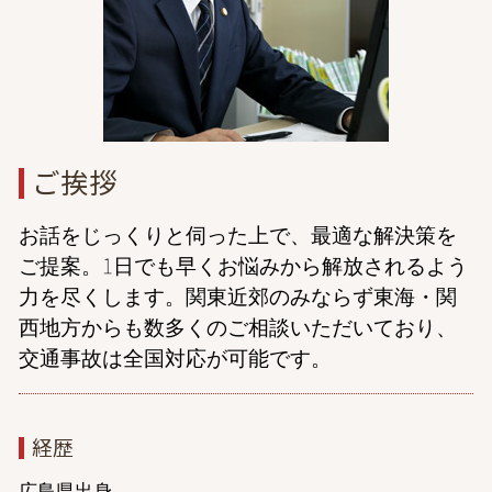
離婚調停 1回で終わる
dv 離婚 弁護士 東京
親権 調停
交通事故 弁護士 相談 東京
刑事事件 弁護士 相談 港区
金銭トラブル 弁護士 相談 港区
家事事件 弁護士 相談 東京
ご挨拶
お話をじっくりと伺った上で、最適な解決策を
ご提案。1日でも早くお悩みから解放されるよう
力を尽くします。関東近郊のみならず東海・関
西地方からも数多くのご相談いただいており、
交通事故は全国対応が可能です。
経歴
広島県出身