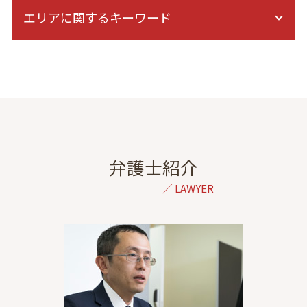
離婚 調停 やり直し
症状固定 期間
エリアに関するキーワード
離婚 裁判 できない
後遺障害 症状
夫婦関係 調整 調停 別居
症状固定日 決め方
離婚協議 応じない
離婚 弁護士 相談 東京
むちうち 症状固定
養育費 強制執行
成年後見 弁護士 相談 東京
被害者 請求 治療費
調停 不調 訴訟
刑事事件 弁護士 相談 東京
逸失利益とは
妊娠中 浮気
一般民事 弁護士 相談 港区
バイク事故 慰謝料
精神的苦痛 離婚
離婚 弁護士 相談 千葉
示談交渉 自分で
離婚 拒否されたら
不動産トラブル 弁護士 相談 港区
交通事故 後遺障害
慰謝料請求 調停
相続 弁護士 相談 東京
弁護士紹介
交通事故 相手 無保険
監護権 養育費
倒産 弁護士 相談 東京
飛び出し 事故
再婚 養育費 減額
成年後見 弁護士 相談 港区
示談 流れ
離婚 調停 子供 面会
相続 弁護士 相談 港区
交通事故 逸失利益 計算
離婚 裁判 長期化
債務整理 弁護士 相談 港区
後遺障害等級認定 申請
家庭 裁判所 調停
結婚詐欺 弁護士 相談 港区
過失割合
婚約前 浮気
離婚 弁護士 相談 栃木
民事裁判 交通事故
調停 裁判
離婚 弁護士 相談 神奈川
財産分与 退職金
民事再生 弁護士 相談 東京