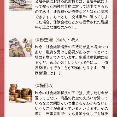
交通事故における慰謝料とは、交通事故によ
って被った精神的苦痛に対して請求できるも
のであり、通院費や治療費などとは別に請求
できます。もっとも、交通事故に遭ってしま
った場合、保険会社などから提示された慰謝
料が正当な額なのかを […]
債務整理（個人・法人...
昨今、社会経済情勢の不透明が益々増加つつ
あり、融資を受ける必要があるケースという
場面も増えてきています。多重債務状態に陥
るなど、返済が苦しいという場合には、「債
務整理」を行うことが有効になります。 債
務整理には […]
債権回収
昨今の社会経済状況の下では、貸したお金が
返ってこない、商品の代金の支払いが滞って
いるなどの問題がいつ生じるかわからないと
いうリスクが高まっているといえます。その
際に、当事者間でいくら弁済を促しても解決