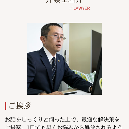
過失割合
dv 親権
離婚 弁護士 相談 埼玉
後遺障害等級認定 申請
離婚 調停 子供 面会
結婚詐欺 弁護士 相談 港区
交通事故 訴訟 流れ
離婚 親権 決め方
離婚 弁護士 相談 千葉
保険会社 示談
経済的dv 共働き
出会い系詐欺 弁護士 相談 港区
過失割合 納得できない
離婚 学資保険
金銭トラブル 弁護士 相談 港区
示談 流れ
離婚協議 応じない
離婚 弁護士 相談 都内
後遺症 診断 期間
協議離婚とは
債務整理 弁護士 相談 港区
夫 浮気
離婚 弁護士 相談 東京
親権とは
債務整理 弁護士 相談 東京
年収 養育費
刑事事件 弁護士 相談 港区
成年後見 弁護士 相談 港区
成年後見 弁護士 相談 東京
家事事件 弁護士 相談 東京
ご挨拶
お話をじっくりと伺った上で、最適な解決策を
ご提案。1日でも早くお悩みから解放されるよう