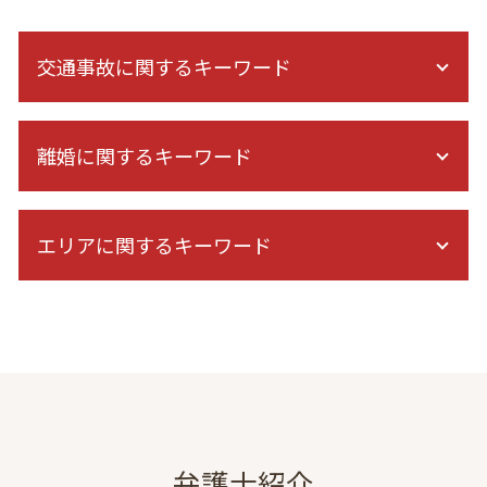
交通事故に関するキーワード
民事裁判 交通事故
離婚に関するキーワード
交通事故 過失割合
人身事故 示談交渉
示談交渉 自分で
慰謝料請求 調停
被害者 請求 治療費
エリアに関するキーワード
共同親権 離婚後
症状固定 後遺障害
家庭裁判所 親権
逸失利益 認められない
離婚 子供 親権
一般民事 弁護士 相談 東京
追突事故 加害者 その後
親権 裁判
刑事事件 弁護士 相談 東京
交通事故 対応 被害者
ドメスティックバイオレンス 相談
不動産トラブル 弁護士 相談 港区
むちうち 症状固定
家庭 裁判所 調停
dv 離婚 弁護士 東京
交通事故 脳挫傷
養育費 公正証書 減額
出会い系詐欺 弁護士 相談 東京
高次脳機能障害 症状固定
協議離婚 弁護士 メリット
離婚 弁護士 相談 神奈川
症状固定 デメリット
監護権 養育費
離婚 弁護士 相談 栃木
弁護士紹介