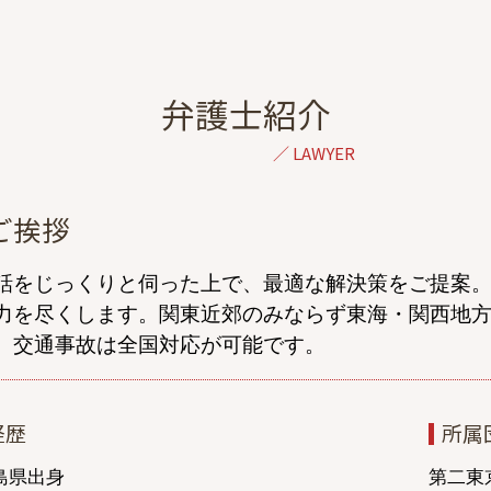
離婚調停 不成立
財産分与 調停
離婚 調停 進め方
離婚 調停員
弁護士紹介
民法 親権
家庭裁判所 養育費
財産分与 訴訟
離婚 調停 親権
ご挨拶
離婚 調停 応じない
離婚 裁判 長期化
話をじっくりと伺った上で、最適な解決策をご提案。
妊娠中 浮気
力を尽くします。関東近郊のみならず東海・関西地
精神的苦痛 離婚
、交通事故は全国対応が可能です。
離婚 調停 面会交流
養育費 払わない 公正証書
協議離婚とは
経歴
所属
不倫 慰謝料 相場
夫 浮気
島県出身
第二東京