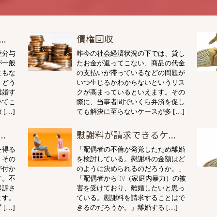
.
債権回収
産分与
昨今の社会経済状況の下では、貸し
が一般
たお金が返ってこない、商品の代金
ともな
の支払いが滞っているなどの問題が
、どう
いつ生じるかわからないというリス
離婚す
クが高まっているといえます。その
いてこ
際に、当事者間でいくら弁済を促し
[…]
ても解決に至らないケースが多 […]
.
慰謝料が請求できるケ...
を得る
「配偶者の不倫が発覚したため離婚
。その
を検討している。慰謝料の金額はど
が付か
のように決められるのだろうか。」
す。不
「配偶者からDV（家庭内暴力）の被
起訴さ
害を受けており、離婚したいと思っ
ます。
ている。慰謝料を請求することはで
[…]
きるのだろうか。」離婚する […]