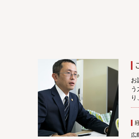
交通事故 逸失利益 計算
示談交渉 自分で
症状固定 後遺障害
右直事故 過失割合
症状固定日 決め方
交通事故 訴訟 流れ
自賠責保険 示談交渉
逸失利益とは
飛び出し 事故
むちうち 症状固定
お
休業損害 通院
う
交通事故 慰謝料 相場
り
過失割合 納得できない
交通事故 後遺障害
交通事故 相手 無保険
後遺症 逸失利益
保険会社 休業補償
広