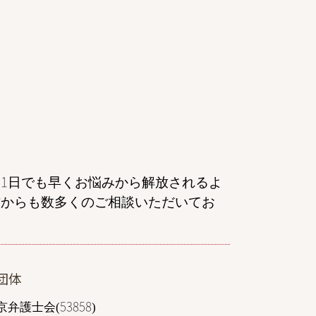
交通事故 弁護士 相談 東京
相続 弁護士 相談 東京
離婚 弁護士 相談 群馬
離婚 弁護士 相談 都内
債権回収 弁護士 相談 東京
民事再生 弁護士 相談 港区
交通事故 弁護士 相談 全国対応
離婚 弁護士 相談 千葉
家事事件 弁護士 相談 東京
離婚 弁護士 相談 東京
1日でも早くお悩みから解放されるよ
自己破産 弁護士 相談 東京
方からも数多くのご相談いただいてお
一般民事 弁護士 相談 港区
刑事事件 弁護士 相談 港区
出会い系詐欺 弁護士 相談 東京
交通事故 弁護士 相談 都内
団体
家事事件 弁護士 相談 港区
不動産トラブル 弁護士 相談 港区
弁護士会(53858)