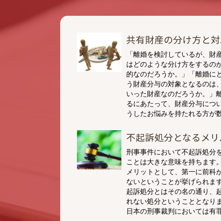
共有財産の分け方と対..
「離婚を検討しているが、財
はどのような分け方をするの
的なのだろうか。」「離婚に
う財産分与の対象となるのは
いった財産なのだろうか。」
るにあたって、財産分与につ
うしたお悩みを持たれる方が数 
不起訴処分となるメリ..
刑事事件において不起訴処分
ことは大きな意味を持ちます
メリットとして、第一に前科
ないということが挙げられま
起訴処分とはその名の通り、
れない処分ということとなり
日本の刑事裁判においては有罪 