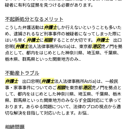
疑者に有利な証拠を見つける必要があります。
不起訴処分となるメリット
こうした弁護活動は
弁護士
しか行えないということも多いた
め、逮捕されるなど刑事事件の被疑者になってしまった際に
はいち早く
弁護士
に
相談
することが大切です。
弁護士
出口
忠明(
弁護士
法人法律事務所Astia)は、東京都
港区
虎ノ門を拠
点として、都内をはじめとした神奈川県、埼玉県、千葉県、
栃木県、群馬県といった関東地方のみ...
不動産トラブル
弁護士
出口忠明(
弁護士
法人法律事務所Astia)は、一般民
事・家事事件についてのご
相談
を東京都
港区
虎ノ門を拠点と
して、都内をはじめとした神奈川県、埼玉県、千葉県、栃木
県、群馬県といった関東地方のみならず全国対応にて承って
おります。あらゆる問題について、法律のプロの視点から適
切な解決を目指して対応いたします。お悩...
相続問題