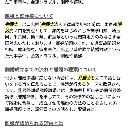
た刑事事件、金銭トラブル、倒産や債務...
親権と監護権について
弁護士
出口忠明(
弁護士
法人法律事務所Astia)は、東京都
港
区
虎ノ門を拠点として、都内をはじめとした神奈川県、埼玉
県、千葉県、栃木県、群馬県といった関東地方のみならず全
国対応いたしております。離婚問題のほか、交通事故問題や
相続、成年後見、家事事件、出会い系詐欺や結婚詐欺といっ
た刑事事件、金銭トラブル、倒産や債務...
離婚成立までの流れと離婚の種類について
相手が離婚協議に応じない場合には、
弁護士
を立てて話し合
いをする旨を伝えることで、協議が行えるケースも散見され
ます。 ②調停離婚調停離婚とは、家庭裁判所に夫婦関係調整
調停（離婚調停）を申し立て、その調停での話し合いによっ
て離婚に合意し、成立させる離婚の方法のことをさします。
離婚調停では、調停員とのみ話をし、配偶者と...
離婚が認められる理由とは