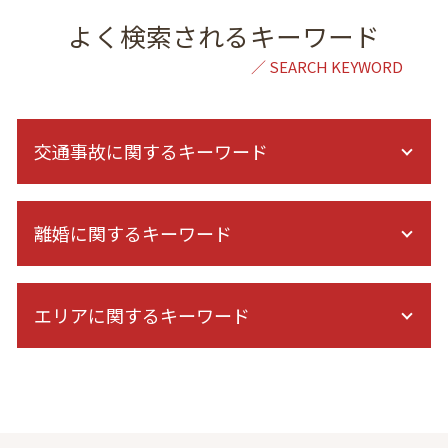
よく検索されるキーワード
交通事故に関するキーワード
交通事故 逸失利益 計算
離婚に関するキーワード
人身傷害 保険 逸失利益 計算
交通事故 法律事務所
交通事故 過失割合
離婚 親権 父親
交通事故 示談交渉 期間
エリアに関するキーワード
親権 裁判
示談交渉 自分で
子どもの親権
後遺障害 診断書 症状固定 日
離婚調停 1回で終わる
金銭トラブル 弁護士 相談 東京
むちうち 症状固定
セックスレス 浮気
交通事故 弁護士 相談 全国対応
右直事故 過失割合
離婚協議 応じない
倒産 弁護士 相談 東京
民事裁判 交通事故
再婚 養育費 減額