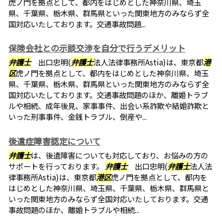
虎ノ門を拠点として、都内をはじめとした神奈川県、埼玉
県、千葉県、栃木県、群馬県といった関東地方のみならず全
国対応いたしております。交通事故問題...
保険会社との示談交渉を自分で行うデメリット
弁護士
出口忠明(
弁護士
法人法律事務所Astia)は、東京都
港
区
虎ノ門を拠点として、都内をはじめとした神奈川県、埼玉
県、千葉県、栃木県、群馬県といった関東地方のみならず全
国対応いたしております。交通事故問題のほか、離婚トラブ
ルや相続、成年後見、家事事件、出会い系詐欺や結婚詐欺と
いった刑事事件、金銭トラブル、倒産や...
後遺症障害認定について
弁護士
は、後遺障害についても対応しており、お悩みの方の
サポートを行っております。
弁護士
出口忠明(
弁護士
法人法
律事務所Astia)は、東京都
港区
虎ノ門を拠点として、都内を
はじめとした神奈川県、埼玉県、千葉県、栃木県、群馬県と
いった関東地方のみならず全国対応いたしております。交通
事故問題のほか、離婚トラブルや相続...