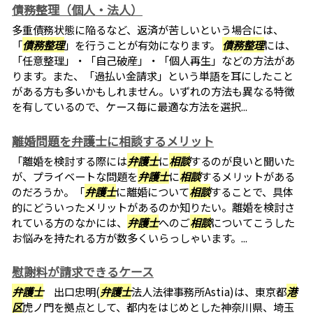
債務整理（個人・法人）
多重債務状態に陥るなど、返済が苦しいという場合には、
「
債務整理
」を行うことが有効になります。
債務整理
には、
「任意整理」・「自己破産」・「個人再生」などの方法があ
ります。また、「過払い金請求」という単語を耳にしたこと
がある方も多いかもしれません。いずれの方法も異なる特徴
を有しているので、ケース毎に最適な方法を選択...
離婚問題を弁護士に相談するメリット
「離婚を検討する際には
弁護士
に
相談
するのが良いと聞いた
が、プライベートな問題を
弁護士
に
相談
するメリットがある
のだろうか。「
弁護士
に離婚について
相談
することで、具体
的にどういったメリットがあるのか知りたい。離婚を検討さ
れている方のなかには、
弁護士
へのご
相談
についてこうした
お悩みを持たれる方が数多くいらっしゃいます。...
慰謝料が請求できるケース
弁護士
出口忠明(
弁護士
法人法律事務所Astia)は、東京都
港
区
虎ノ門を拠点として、都内をはじめとした神奈川県、埼玉