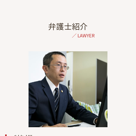
結婚詐欺 弁護士 相談 東京
交通事故 慰謝料 通院 6ヶ月 計算
ドメスティックバイオレンス 相談
成年後見 弁護士 相談 東京
交通事故 訴訟 流れ
単身赴任 浮気
出会い系詐欺 弁護士 相談 港区
自賠責保険 示談交渉
財産分与 退職金
債権回収 弁護士 相談 東京
弁護士紹介
休業損害 計算
離婚調停 1回目 聞かれること
刑事事件 弁護士 相談 東京
交通事故 むちうち
夫婦関係 調整 調停 別居
離婚 弁護士 相談 都内
交通事故 休業損害
調停 不成立 裁判
出会い系詐欺 弁護士 相談 東京
飛び出し 事故
協議離婚とは
家事事件 弁護士 相談 東京
過失割合 納得できない
離婚 調停 やり直し
不動産トラブル 弁護士 相談 港区
示談 流れ
妊娠中 浮気
民事再生 弁護士 相談 東京
追突事故 加害者 その後
夫 浮気
不動産トラブル 弁護士 相談 東京
離婚 弁護士を立てて話し合い
離婚 弁護士 相談 栃木
離婚 弁護士 必要書類
一般民事 弁護士 相談 東京
DV 離婚
虎ノ門 協議離婚 弁護士
交通事故 弁護士 相談 東京
相続 弁護士 相談 東京
離婚 弁護士 相談 埼玉