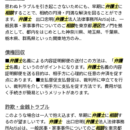
思わぬトラブルを引き起こさないためにも、早期に
弁護士
に
相談
することで、相続の円滑・円満な解決を図ることができ
ます。
弁護士
出口忠明(
弁護士
法人法律事務所Astia)は、一
般民事・家事事件についてのご
相談
を東京都
港区
虎ノ門を拠
点として、都内をはじめとした神奈川県、埼玉県、千葉県、
栃木県、群馬県といった関東地方のみ...
債権回収
■
弁護士
名義による内容証明郵便の送付この方法は、「
弁護
士
名義」というのがポイントになります。
弁護士
名義の内容
証明郵便を送る目的は、相手方に心理的に任意の弁済を促す
点にあります。 ■支払督促支払督促は、裁判所に申立てを行
い、裁判所を介して相手方に支払を促す方法です。費用が低
く手続きが簡易というメリットがあります。
詐欺・金銭トラブル
このような場合は一人で抱え込まず、早期に
弁護士
に
相談
す
るのが望ましいです。
弁護士
出口忠明(
弁護士
法人法律事務
所Astia)は、一般民事・家事事件についてのご
相談
を東京都