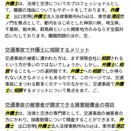
弁護士
は、法律と交渉についてのプロフェッショナルとし
て、離婚の理由についてもサポートをしております。
弁護
士
出口忠明(
弁護士
法人法律事務所Astia)は、東京都
港区
虎
ノ門を拠点として、都内をはじめとした神奈川県、埼玉県、
千葉県、栃木県、群馬県といった関東地方のみならず全国対
応いたしております。離婚問題のほか、交...
交通事故で弁護士に相談するメリット
交通事故の被害に遭われた方は、まず保険会社に
相談
される
という方が多いのではないでしょうか。しかし、
弁護士
に
相
談
することも一つの選択肢です。
弁護士
への
相談
でしか得ら
れない大きなメリットもあるのです。 このページでは、交通
事故にまつわる数多くのテーマのなかから、交通事故で
弁護
士
に
相談
するメリットについて焦点をあて、ご...
交通事故の被害者が請求できる損害賠償金の項目
弁護士
は、法律と交渉の専門家として、交通事故の被害者の
方にかわり、損害賠償について精査することができます。
弁
護士
出口忠明(
弁護士
法人法律事務所Astia)は、東京都
港区