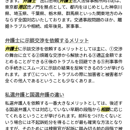
きます。
弁護士
出口忠明(
弁護士
法人法律事務所Astia)は、
東京都
港区
虎ノ門を拠点として、都内をはじめとした神奈川
県、埼玉県、千葉県、栃木県、群馬県といった関東地方のみ
ならず全国対応いたしております。交通事故問題のほか、離
婚トラブルや相続、成年後見、家事事...
弁護士に示談交渉を依頼するメリット
弁護士
に示談交渉を依頼するメリットとしては主に、①交渉
の舞台に立てる②煩雑な交渉から解放される③適正金額でま
とめることができる④後のトラブルを回避できる⑤刑事事件
の手続きにスムーズに示談の結果を反映できるの5つが挙げら
れます。 まず①について、トラブルの際に加害者と被害者が
全くの他人であるということも少なくありま...
私選弁護と国選弁護の違い
私選弁護人を依頼する一番大きなメリットとしては、後述す
る国選弁護人では対応していない早期の段階から
相談
に応じ
てくれるということが挙げられます。前科をつけたくないと
いう場合には不起訴処分を得ることが最も確実な方法となり
ますが、そのためには検察官が起訴に踏み切る前の段階で被