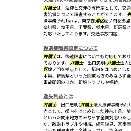
弁護士
は、法律と交渉の専門家として、交通
害賠償について精査することができます。
律事務所Astia)は、東京都
港区
虎ノ門を拠点
奈川県、埼玉県、千葉県、栃木県、群馬県と
対応いたしております。交通事故問題...
後遺症障害認定について
弁護士
は、後遺障害についても対応しており
ております。
弁護士
出口忠明(
弁護士
法人法
区
虎ノ門を拠点として、都内をはじめとした
木県、群馬県といった関東地方のみならず全
事故問題のほか、離婚トラブルや相続...
逸失利益とは
弁護士
出口忠明(
弁護士
法人法律事務所Ast
点として、都内をはじめとした神奈川県、埼
といった関東地方のみならず全国対応いたし
か、離婚トラブルや相続、成年後見、家事事
いった刑事事件、金銭トラブル、倒産や...