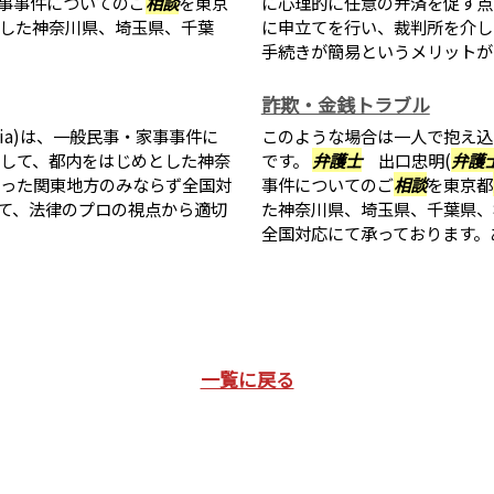
家事事件についてのご
相談
を東京
に心理的に任意の弁済を促す点
した神奈川県、埼玉県、千葉
に申立てを行い、裁判所を介し
手続きが簡易というメリットが
詐欺・金銭トラブル
tia)は、一般民事・家事事件に
このような場合は一人で抱え込
して、都内をはじめとした神奈
です。
弁護士
出口忠明(
弁護
った関東地方のみならず全国対
事件についてのご
相談
を東京都
て、法律のプロの視点から適切
た神奈川県、埼玉県、千葉県、
全国対応にて承っております。あら
一覧に戻る