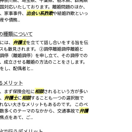
国対応いたしております。離婚問題のほか、
、家事事件、
出会い系詐欺
や結婚詐欺といっ
や債務...
の種類について
には、
弁護士
を立てて話し合いをする旨を伝
スも散見されます。 ②調停離婚調停離婚と
調停（離婚調停）を申し立て、その調停での
、成立させる離婚の方法のことをさします。
し、配偶者と...
るメリット
、まず保険会社に
相談
されるという方が多い
、
弁護士
に
相談
することも一つの選択肢で
れない大きなメリットもあるのです。 このペ
数多くのテーマのなかから、交通事故で
弁護
点をあて、ご...
分で行うデメリット