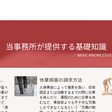
当事務所が提供する基礎知識
.
休業損害の請求方法
が益々
人身事故によって傷害を負い、症状
必要が
固定または治癒するまでの間に仕事
てきて
を休んだり、通院のために仕事を休
など、
むなど、事故前よりも不十分な労働
、「債
しかできなくなるという「労働の制
なりま
限」によって生じる収入減収のこと