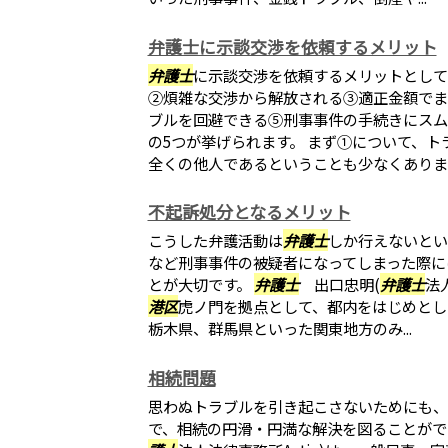
弁護士に示談交渉を依頼するメリット
弁護士
に示談交渉を依頼するメリットとして
②煩雑な交渉から解放される③適正金額でま
ブルを回避できる⑤刑事事件の手続きにスム
の5つが挙げられます。 まず①について、
全くの他人であるということも少なくありま..
不起訴処分となるメリット
こうした弁護活動は
弁護士
しか行えないとい
など刑事事件の被疑者になってしまった際に
とが大切です。
弁護士
出口忠明(
弁護士
法
港区
虎ノ門を拠点として、都内をはじめとし
栃木県、群馬県といった関東地方のみ...
相続問題
思わぬトラブルを引き起こさないためにも、
で、相続の円滑・円満な解決を図ることがで