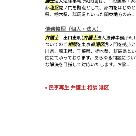
護士
法人法律事務所Astia)は、一般民事・
都
港区
虎ノ門を拠点として、都内をはじめと
県、栃木県、群馬県といった関東地方のみ...
債務整理（個人・法人）
弁護士
出口忠明(
弁護士
法人法律事務所As
ついてのご
相談
を東京都
港区
虎ノ門を拠点と
川県、埼玉県、千葉県、栃木県、群馬県とい
応にて承っております。あらゆる問題につい
な解決を目指して対応いたします。お悩...
« 民事再生 弁護士 相談 港区