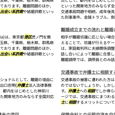
ております。離婚問題のほか、
といった関東地方のみならず全
出会い系詐欺
や結婚詐欺といっ
交通事故問題や相続、成年後見
た刑事事件、金銭トラブル、倒産
離婚成立までの流れと離婚
ia)は、東京都
港区
虎ノ門を拠
相手が離婚協議に応じない場合
玉県、千葉県、栃木県、群馬県
えることで、協議が行えるケー
ております。離婚問題のほか、
は、家庭裁判所に夫婦関係調整
出会い系詐欺
や結婚詐欺といっ
話し合いによって離婚に合意し
離婚調停では、調停員とのみ話を
交通事故で弁護士に相談す
ショナルとして、離婚の理由に
交通事故の被害に遭われた方は
出口忠明(
弁護士
法人法律事務
のではないでしょうか。しかし
、都内をはじめとした神奈川
す。
弁護士
への
相談
でしか得ら
た関東地方のみならず全国対応
ージでは、交通事故にまつわる
士
に
相談
するメリットについて焦
償金の項目
保険会社との示談交渉を自