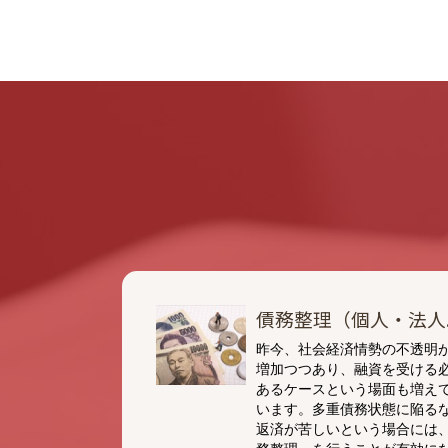
債務整理（個人・法人..
昨今、社会経済情勢の不透明
増加つつあり、融資を受ける
あるケースという場面も増え
います。多重債務状態に陥る
返済が苦しいという場合には
務整理」を行うことが有効に