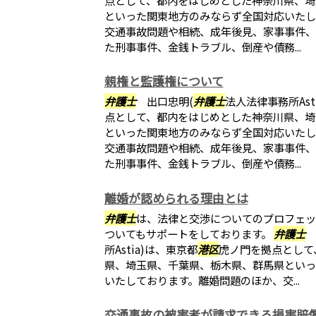
といった関東地方のみならず全国対応いたし
交通事故問題や相続、成年後見、家事事件、
た刑事事件、金銭トラブル、倒産や債務...
親権と監護権について
弁護士
出口忠明(
弁護士
法人法律事務所Ast
点として、都内をはじめとした神奈川県、埼
といった関東地方のみならず全国対応いたし
交通事故問題や相続、成年後見、家事事件、
た刑事事件、金銭トラブル、倒産や債務...
離婚が認められる理由とは
弁護士
は、法律と交渉についてのプロフェッ
ついてもサポートをしております。
弁護士
所Astia)は、東京都
港区
虎ノ門を拠点として
県、埼玉県、千葉県、栃木県、群馬県といっ
いたしております。離婚問題のほか、交...
交通事故の被害者が請求できる損害賠