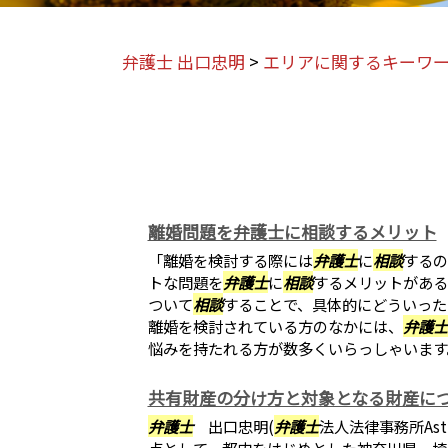
弁護士 出口忠明
>
エリアに関するキーワ
離婚問題を弁護士に相談するメリット
「離婚を検討する際には
弁護士
に
相談
するの
トな問題を
弁護士
に
相談
するメリットがある
ついて
相談
することで、具体的にどういった
離婚を検討されている方のなかには、
弁護士
悩みを持たれる方が数多くいらっしゃいます。.
共有財産の分け方と対象となる財産に
弁護士
出口忠明(
弁護士
法人法律事務所Ast
点として、都内をはじめとした神奈川県、埼