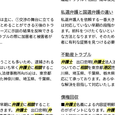
私選弁護と国選弁護の違い
は主に、①交渉の舞台に立てる
私選弁護人を依頼する一番大き
とめることができる④後のトラ
は対応していない早期の段階か
ーズに示談の結果を反映できる
ます。前科をつけたくないとい
トラブルの際に加害者と被害者が
な方法となりますが、そのため
.
者に有利な証拠を見つける必要
不動産トラブル
うことも多いため、逮捕される
弁護士
出口忠明(
弁護士
法人法
はいち早く
弁護士
に
相談
するこ
ついてのご
相談
を東京都
港区
虎
人法律事務所Astia)は、東京都
川県、埼玉県、千葉県、栃木県
た神奈川県、埼玉県、千葉県、
応にて承っております。あらゆ
な解決を目指して対応いたします。
債権回収
早期に
弁護士
に
相談
すること
■
弁護士
名義による内容証明郵
きます。
弁護士
出口忠明(
弁
のがポイントになります。
弁護