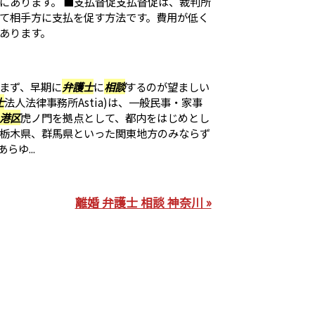
にあります。 ■支払督促支払督促は、裁判所
て相手方に支払を促す方法です。費用が低く
あります。
まず、早期に
弁護士
に
相談
するのが望ましい
士
法人法律事務所Astia)は、一般民事・家事
港区
虎ノ門を拠点として、都内をはじめとし
栃木県、群馬県といった関東地方のみならず
ゆ...
離婚 弁護士 相談 神奈川 »