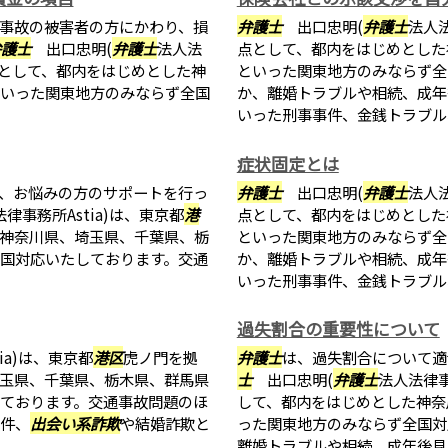
事故の被害者の方にかわり、損
弁護士
出口忠明(
弁護士
法人法
弁護士
出口忠明(
弁護士
法人法
点として、都内をはじめとした
として、都内をはじめとした神
といった関東地方のみならず全
いった関東地方のみならず全国
か、離婚トラブルや相続、成年
いった刑事事件、金銭トラブル、
症状固定とは
、お悩みの方のサポートを行っ
弁護士
出口忠明(
弁護士
法人法
律事務所Astia)は、東京都
港
点として、都内をはじめとした
神奈川県、埼玉県、千葉県、栃
といった関東地方のみならず全
国対応いたしております。交通
か、離婚トラブルや相続、成年
いった刑事事件、金銭トラブル、
過失割合の重要性について
ia)は、東京都
港区
虎ノ門を拠
弁護士
は、過失割合について適
玉県、千葉県、栃木県、群馬県
士
出口忠明(
弁護士
法人法律事
ております。交通事故問題のほ
して、都内をはじめとした神奈
件、
出会い系詐欺
や結婚詐欺と
った関東地方のみならず全国対
離婚トラブルや相続、成年後見、