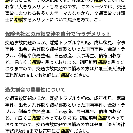
れない大きなメリットもあるのです。 このページでは、交通
事故にまつわる数多くのテーマのなかから、交通事故で弁護
士に
相談
するメリットについて焦点をあて、ご...
保険会社との示談交渉を自分で行うデメリット
交通事故問題のほか、離婚トラブルや相続、成年後見、家事
事件、出会い系詐欺や結婚詐欺といった刑事事件、金銭トラ
ブル、倒産や債務整理、自己破産、民事再生、債権回収な
ど、幅広くご
相談
を承っております。初回無料
相談
で承って
おりますので、交通事故問題でお悩みの方は弁護士法人法律
事務所Astiaまでお気軽にご
相談
ください。
過失割合の重要性について
交通事故問題のほか、離婚トラブルや相続、成年後見、家事
事件、出会い系詐欺や結婚詐欺といった刑事事件、金銭トラ
ブル、倒産や債務整理、自己破産、民事再生、債権回収な
ど、幅広くご
相談
を承っております。初回無料
相談
で承って
おりますので、交通事故問題でお悩みの方は弁護士法人法律
事務所Astiaまでお気軽にご
相談
ください。