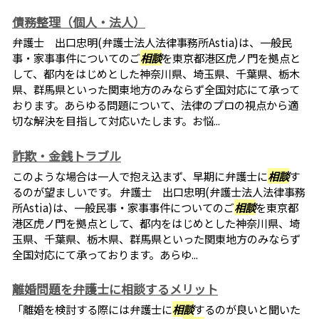
債務整理（個人・法人）
弁護士 出口忠明(弁護士法人法律事務所Astia)は、一般民
事・家事事件についてのご
相談
を東京都港区虎ノ門を拠点と
して、都内をはじめとした神奈川県、埼玉県、千葉県、栃木
県、群馬県といった関東地方のみならず全国対応にて承って
おります。あらゆる問題について、法律のプロの視点から適
切な解決を目指して対応いたします。お悩...
詐欺・金銭トラブル
このような場合は一人で抱え込まず、早期に弁護士に
相談
す
るのが望ましいです。 弁護士 出口忠明(弁護士法人法律事務
所Astia)は、一般民事・家事事件についてのご
相談
を東京都
港区虎ノ門を拠点として、都内をはじめとした神奈川県、埼
玉県、千葉県、栃木県、群馬県といった関東地方のみならず
全国対応にて承っております。あらゆ...
離婚問題を弁護士に相談するメリット
「離婚を検討する際には弁護士に
相談
するのが良いと聞いた