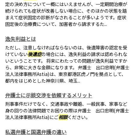
定の決め方について一概にはいえませんが、一定期間治療が
続けられても症状が改善しない場合に、そのほかの状態を踏
まえて症状固定の診断がなされることが多いようです。症状
固定後の治療費について、加害者から請求するた...
逸失利益とは
ただし、注意しなければならないのは、後遺障害の認定を受
けていない
後遺症
の場合には、逸失利益の請求は認められな
いということです。 将来にわたっての問題が逸失利益ですか
ら、非常に大きな金額になります。 弁護士 出口忠明(弁護士
法人法律事務所Astia)は、東京都港区虎ノ門を拠点として、
都内をはじめとした神奈川県、埼玉...
弁護士に示談交渉を依頼するメリット
刑事事件だけでなく、交通事故や離婚、一般民事、家事など
身の回りの法律問題でお困りの際は弁護士 出口忠明(弁護士
法人法律事務所Astia)にご
相談
ください。
私選弁護と国選弁護の違い