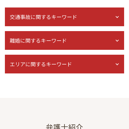
交通事故に関するキーワード
交通事故 慰謝料 相場
離婚に関するキーワード
高次脳機能障害 等級認定
交通事故 相手 無保険
交通事故後 症状
家庭裁判所 親権
後遺症 診断 期間
エリアに関するキーワード
共同親権 離婚後
後遺症 逸失利益
協議離婚とは
症状固定 期間
再婚 養育費 減額
不動産トラブル 弁護士 相談 東京
後遺症 相談
離婚 弁護士 必要書類
出会い系詐欺 弁護士 相談 東京
示談交渉 自分で
妊娠中 離婚
民事再生 弁護士 相談 東京
通院費 事故
離婚 弁護士 初回無料
離婚 弁護士 相談 都内
症状固定日 決め方
離婚 子供 親権
相続 弁護士 相談 東京
保険会社 弁護士 委任
経済的 DV
家事事件 弁護士 相談 港区
後遺障害 診断書 症状固定 日
年収 養育費
虎ノ門 協議離婚 弁護士
弁護士紹介
人身傷害 保険 逸失利益 計算