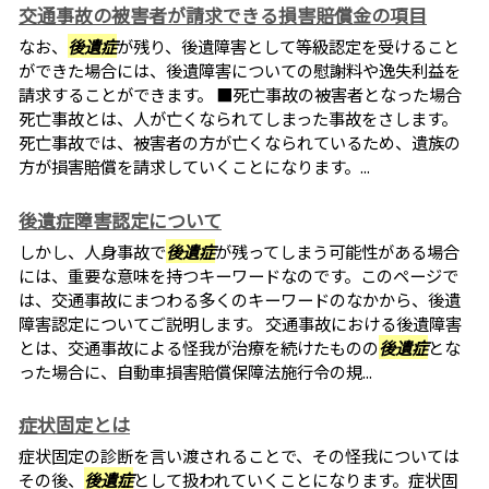
交通事故の被害者が請求できる損害賠償金の項目
なお、
後遺症
が残り、後遺障害として等級認定を受けること
ができた場合には、後遺障害についての慰謝料や逸失利益を
請求することができます。 ■死亡事故の被害者となった場合
死亡事故とは、人が亡くなられてしまった事故をさします。
死亡事故では、被害者の方が亡くなられているため、遺族の
方が損害賠償を請求していくことになります。...
後遺症障害認定について
しかし、人身事故で
後遺症
が残ってしまう可能性がある場合
には、重要な意味を持つキーワードなのです。このページで
は、交通事故にまつわる多くのキーワードのなかから、後遺
障害認定についてご説明します。 交通事故における後遺障害
とは、交通事故による怪我が治療を続けたものの
後遺症
とな
った場合に、自動車損害賠償保障法施行令の規...
症状固定とは
症状固定の診断を言い渡されることで、その怪我については
その後、
後遺症
として扱われていくことになります。症状固