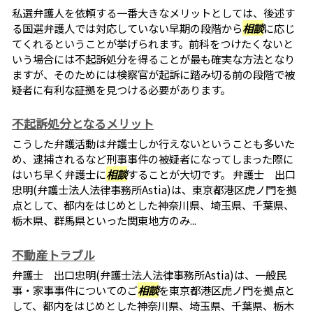
私選弁護人を依頼する一番大きなメリットとしては、後述す
る国選弁護人では対応していない早期の段階から
相談
に応じ
てくれるということが挙げられます。前科をつけたくないと
いう場合には不起訴処分を得ることが最も確実な方法となり
ますが、そのためには検察官が起訴に踏み切る前の段階で被
疑者に有利な証拠を見つける必要があります。
不起訴処分となるメリット
こうした弁護活動は弁護士しか行えないということも多いた
め、逮捕されるなど刑事事件の被疑者になってしまった際に
はいち早く弁護士に
相談
することが大切です。 弁護士 出口
忠明(弁護士法人法律事務所Astia)は、東京都港区虎ノ門を拠
点として、都内をはじめとした神奈川県、埼玉県、千葉県、
栃木県、群馬県といった関東地方のみ...
不動産トラブル
弁護士 出口忠明(弁護士法人法律事務所Astia)は、一般民
事・家事事件についてのご
相談
を東京都港区虎ノ門を拠点と
して、都内をはじめとした神奈川県、埼玉県、千葉県、栃木