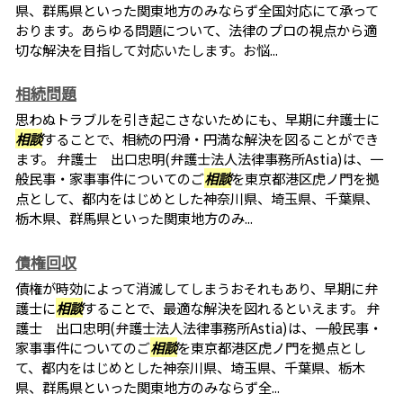
県、群馬県といった関東地方のみならず全国対応にて承って
おります。あらゆる問題について、法律のプロの視点から適
切な解決を目指して対応いたします。お悩...
相続問題
思わぬトラブルを引き起こさないためにも、早期に弁護士に
相談
することで、相続の円滑・円満な解決を図ることができ
ます。 弁護士 出口忠明(弁護士法人法律事務所Astia)は、一
般民事・家事事件についてのご
相談
を東京都港区虎ノ門を拠
点として、都内をはじめとした神奈川県、埼玉県、千葉県、
栃木県、群馬県といった関東地方のみ...
債権回収
債権が時効によって消滅してしまうおそれもあり、早期に弁
護士に
相談
することで、最適な解決を図れるといえます。 弁
護士 出口忠明(弁護士法人法律事務所Astia)は、一般民事・
家事事件についてのご
相談
を東京都港区虎ノ門を拠点とし
て、都内をはじめとした神奈川県、埼玉県、千葉県、栃木
県、群馬県といった関東地方のみならず全...