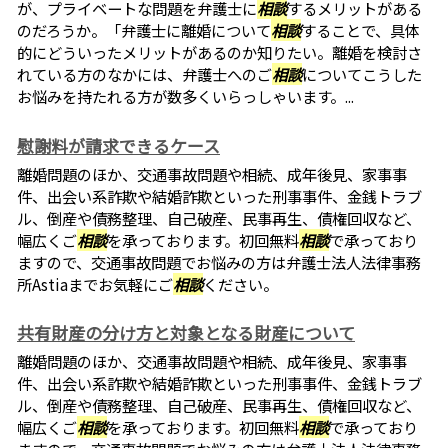
が、プライベートな問題を弁護士に
相談
するメリットがある
のだろうか。「弁護士に離婚について
相談
することで、具体
的にどういったメリットがあるのか知りたい。離婚を検討さ
れている方のなかには、弁護士へのご
相談
についてこうした
お悩みを持たれる方が数多くいらっしゃいます。...
慰謝料が請求できるケース
離婚問題のほか、交通事故問題や相続、成年後見、家事事
件、出会い系詐欺や結婚詐欺といった刑事事件、金銭トラブ
ル、倒産や債務整理、自己破産、民事再生、債権回収など、
幅広くご
相談
を承っております。初回無料
相談
で承っており
ますので、交通事故問題でお悩みの方は弁護士法人法律事務
所Astiaまでお気軽にご
相談
ください。
共有財産の分け方と対象となる財産について
離婚問題のほか、交通事故問題や相続、成年後見、家事事
件、出会い系詐欺や結婚詐欺といった刑事事件、金銭トラブ
ル、倒産や債務整理、自己破産、民事再生、債権回収など、
幅広くご
相談
を承っております。初回無料
相談
で承っており