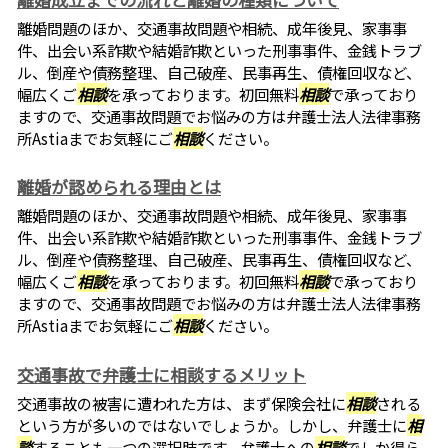
離婚問題のほか、交通事故問題や相続、成年後見、家事事
件、出会い系詐欺や結婚詐欺といった刑事事件、金銭トラブ
ル、倒産や債務整理、自己破産、民事再生、債権回収など、
幅広くご
相談
を承っております。初回無料
相談
で承っており
ますので、交通事故問題でお悩みの方は弁護士法人法律事務
所Astiaまでお気軽にご
相談
ください。
離婚が認められる理由とは
離婚問題のほか、交通事故問題や相続、成年後見、家事事
件、出会い系詐欺や結婚詐欺といった刑事事件、金銭トラブ
ル、倒産や債務整理、自己破産、民事再生、債権回収など、
幅広くご
相談
を承っております。初回無料
相談
で承っており
ますので、交通事故問題でお悩みの方は弁護士法人法律事務
所Astiaまでお気軽にご
相談
ください。
交通事故で弁護士に相談するメリット
交通事故の被害に遭われた方は、まず保険会社に
相談
される
という方が多いのではないでしょうか。しかし、弁護士に
相
談
することも一つの選択肢です。弁護士への
相談
でしか得ら