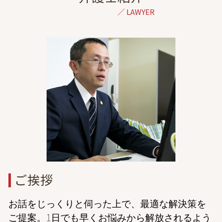
経済的dv 共働き
dv 離婚 弁護士 東京
右直事故 過失割合
親権 裁判
結婚詐欺 弁護士 相談 港区
交通事故 逸失利益 計算
養育費 払わない 公正証書
離婚 弁護士 相談 群馬
交通事故 後遺障害
協議離婚 弁護士 メリット
相続 弁護士 相談 港区
保険会社 示談
離婚 慰謝料 精神的苦痛
一般民事 弁護士 相談 東京
飛び出し 事故
調停 不成立 裁判
債務整理 弁護士 相談 港区
交通事故 過失割合
婚姻費用 別居
債務整理 弁護士 相談 東京
DV 夫
離婚 弁護士 相談 神奈川
ドメスティックバイオレンス 相談
結婚詐欺 弁護士 相談 東京
遠距離 浮気
成年後見 弁護士 相談 東京
交通事故 弁護士 相談 全国対応
交通事故 弁護士 相談 都内
不動産トラブル 弁護士 相談 港区
ご挨拶
お話をじっくりと伺った上で、最適な解決策を
ご提案。1日でも早くお悩みから解放されるよう