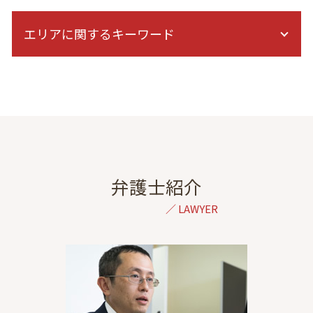
通院費 事故
離婚 慰謝料 精神的苦痛
人身事故 示談交渉
エリアに関するキーワード
養育費 調停
症状固定後 治療費
家庭裁判所 養育費
保険会社 休業補償
精神的苦痛 離婚
離婚 弁護士 相談 栃木
後遺障害 症状
妊娠中 浮気
離婚 弁護士 相談 神奈川
交通事故 訴訟 流れ
離婚 裁判 できない
結婚詐欺 弁護士 相談 港区
自賠責保険 示談交渉
離婚 裁判 長期化
自己破産 弁護士 相談 港区
過失割合
離婚 学資保険
相続 弁護士 相談 港区
交通事故 逸失利益 計算
別居 生活費
相続 弁護士 相談 東京
休業損害 通院
夫 浮気
金銭トラブル 弁護士 相談 東京
弁護士紹介
示談 流れ
調停 裁判
交通事故 弁護士 相談 全国対応
後遺障害 診断書 症状固定 日
夫婦関係 調整 調停 別居
出会い系詐欺 弁護士 相談 港区
追突事故 加害者 その後
離婚協議 応じない
dv 離婚 弁護士 東京
症状固定 期間
離婚 弁護士 必要書類
債務整理 弁護士 相談 港区
症状固定 慰謝料
離婚 拒否されたら
刑事事件 弁護士 相談 港区
障害等級認定 期間
離婚 弁護士 初回無料
債務整理 弁護士 相談 東京
飛び出し 事故
再婚 養育費 減額
自己破産 弁護士 相談 東京