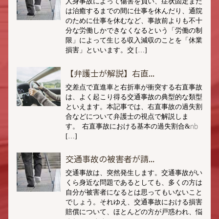
人身事故によって傷害を負い、症状固定また
は治癒するまでの間に仕事を休んだり、通院
のために仕事を休むなど、事故前よりも不十
分な労働しかできなくなるという「労働の制
限」によって生じる収入減収のことを「休業
損害」といいます。交 […]
【弁護士が解説】右直...
交差点で直進車と右折車が衝突する右直事故
は、よく起こり得る交通事故の典型的な類型
といえます。本記事では、右直事故の過失割
合などについて弁護士の視点で解説しま
す。 右直事故における基本の過失割合&nb
[…]
交通事故の被害者が請...
交通事故は、突然発生します。交通事故がい
くら身近な問題であるとしても、多くの方は
自分が被害者になるとは思ってもいないこと
でしょう。それゆえ、交通事故における損害
賠償について、ほとんどの方が戸惑われ、悩