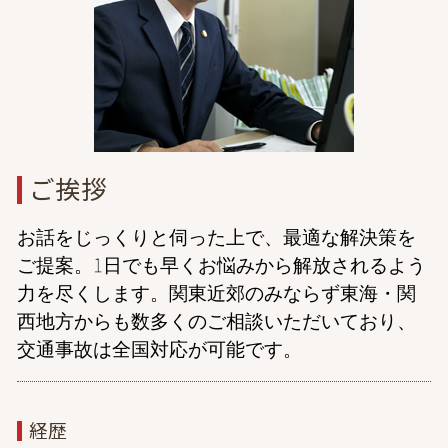
協議離婚とは
交通事故 弁護士 相談 都内
離婚 弁護士を立てて話し合い
虎ノ門 協議離婚 弁護士
婚姻費用 別居
倒産 弁護士 相談 港区
倒産 弁護士 相談 東京
成年後見 弁護士 相談 港区
家事事件 弁護士 相談 港区
ご挨拶
お話をじっくりと伺った上で、最適な解決策を
ご提案。1日でも早くお悩みから解放されるよう
力を尽くします。関東近郊のみならず東海・関
西地方からも数多くのご相談いただいており、
交通事故は全国対応が可能です。
経歴