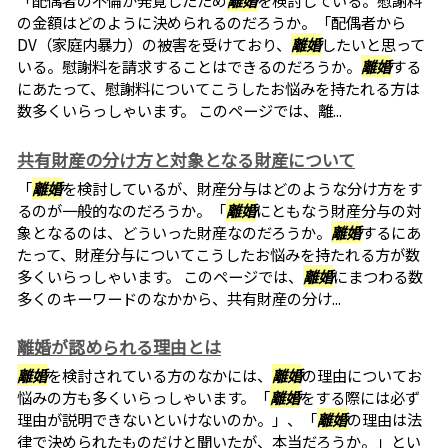
「配偶者の不倫が発覚したため
離婚
を検討している。慰謝料
の金額はどのように決められるのだろうか。「配偶者から
DV（家庭内暴力）の被害を受けており、
離婚
したいと思って
いる。慰謝料を請求することはできるのだろうか。
離婚
する
にあたって、慰謝料についてこうしたお悩みを持たれる方は
数多くいらっしゃいます。 このページでは、離...
共有財産の分け方と対象となる財産について
「
離婚
を検討しているが、財産分与はどのような分け方をす
るのが一般的なのだろうか。「
離婚
にともなう財産分与の対
象となるのは、どういった財産なのだろうか。
離婚
するにあ
たって、財産分与についてこうしたお悩みを持たれる方が数
多くいらっしゃいます。 このページでは、
離婚
にまつわる数
多くのキーワードのなかから、共有財産の分け...
離婚が認められる理由とは
離婚
を検討されている方のなかには、
離婚
の理由についてお
悩みの方も多くいらっしゃいます。「
離婚
をする際には必ず
理由が説明できないといけないのか。」、「
離婚
の理由は法
律で決められたものだけと聞いたが、本当だろうか。」とい