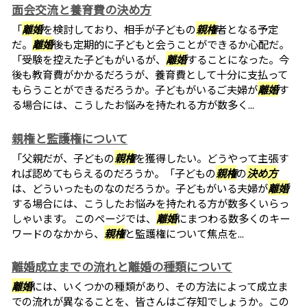
面会交流と養育費の決め方
「
離婚
を検討しており、相手が子どもの
親権
者となる予定
だ。
離婚
後も定期的に子どもと会うことができるか心配だ。
「受験を控えた子どもがいるが、
離婚
することになった。今
後も教育費がかかるだろうが、養育費として十分に支払って
もらうことができるだろうか。子どもがいるご夫婦が
離婚
す
る場合には、こうしたお悩みを持たれる方が数多く...
親権と監護権について
「父親だが、子どもの
親権
を獲得したい。どうやって主張す
れば認めてもらえるのだろうか。「子どもの
親権
の
決め方
は、どういったものなのだろうか。子どもがいる夫婦が
離婚
する場合には、こうしたお悩みを持たれる方が数多くいらっ
しゃいます。 このページでは、
離婚
にまつわる数多くのキー
ワードのなかから、
親権
と監護権について焦点を...
離婚成立までの流れと離婚の種類について
離婚
には、いくつかの種類があり、その方法によって成立ま
での流れが異なることを、皆さんはご存知でしょうか。この