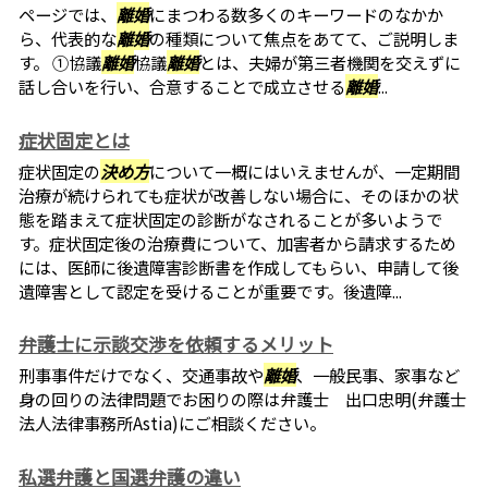
ページでは、
離婚
にまつわる数多くのキーワードのなかか
ら、代表的な
離婚
の種類について焦点をあてて、ご説明しま
す。 ①協議
離婚
協議
離婚
とは、夫婦が第三者機関を交えずに
話し合いを行い、合意することで成立させる
離婚
...
症状固定とは
症状固定の
決め方
について一概にはいえませんが、一定期間
治療が続けられても症状が改善しない場合に、そのほかの状
態を踏まえて症状固定の診断がなされることが多いようで
す。症状固定後の治療費について、加害者から請求するため
には、医師に後遺障害診断書を作成してもらい、申請して後
遺障害として認定を受けることが重要です。後遺障...
弁護士に示談交渉を依頼するメリット
刑事事件だけでなく、交通事故や
離婚
、一般民事、家事など
身の回りの法律問題でお困りの際は弁護士 出口忠明(弁護士
法人法律事務所Astia)にご相談ください。
私選弁護と国選弁護の違い