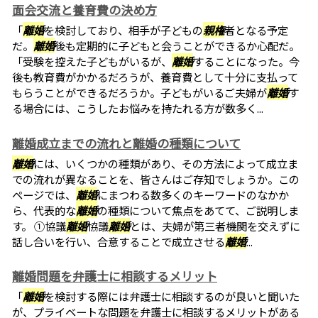
面会交流と養育費の決め方
「
離婚
を検討しており、相手が子どもの
親権
者となる予定
だ。
離婚
後も定期的に子どもと会うことができるか心配だ。
「受験を控えた子どもがいるが、
離婚
することになった。今
後も教育費がかかるだろうが、養育費として十分に支払って
もらうことができるだろうか。子どもがいるご夫婦が
離婚
す
る場合には、こうしたお悩みを持たれる方が数多く...
離婚成立までの流れと離婚の種類について
離婚
には、いくつかの種類があり、その方法によって成立ま
での流れが異なることを、皆さんはご存知でしょうか。この
ページでは、
離婚
にまつわる数多くのキーワードのなかか
ら、代表的な
離婚
の種類について焦点をあてて、ご説明しま
す。 ①協議
離婚
協議
離婚
とは、夫婦が第三者機関を交えずに
話し合いを行い、合意することで成立させる
離婚
...
離婚問題を弁護士に相談するメリット
「
離婚
を検討する際には弁護士に相談するのが良いと聞いた
が、プライベートな問題を弁護士に相談するメリットがある