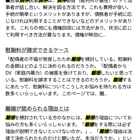
■民事
調停
民事
調停
は、
調停
委員（裁判所が選任）の下で当
事者が話し合い、解決を図る方法です。これも費用が安い、
手続が簡単というメリットがありますが、債務者が手続に応
じなければ利用することができないなどのデメリットがあり
ます。 これらの他にも債権回収には方法があり、状況に応じ
て利用すべき方法が異なります。債権が時効に...
慰謝料が請求できるケース
「配偶者の不倫が発覚したため
離婚
を検討している。慰謝料
の金額はどのように決められるのだろうか。「配偶者から
DV（家庭内暴力）の被害を受けており、
離婚
したいと思って
いる。慰謝料を請求することはできるのだろうか。
離婚
する
にあたって、慰謝料についてこうしたお悩みを持たれる方は
数多くいらっしゃいます。 このページでは、離...
離婚が認められる理由とは
離婚
を検討されている方のなかには、
離婚
の理由についてお
悩みの方も多くいらっしゃいます。「
離婚
をする際には必ず
理由が説明できないといけないのか。」、「
離婚
の理由は法
律で決められたものだけと聞いたが、本当だろうか。」とい