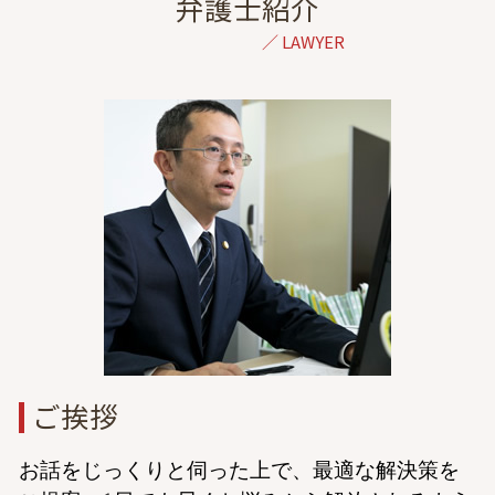
交通事故 弁護士 相談 都内
弁護士紹介
示談 流れ
婚姻費用 別居
結婚詐欺 弁護士 相談 港区
交通事故 訴訟 流れ
dv 親権
家事事件 弁護士 相談 港区
自賠責保険 示談交渉
妊娠中 浮気
相続 弁護士 相談 東京
交通事故 逸失利益 計算
離婚調停 不成立
自己破産 弁護士 相談 港区
障害等級認定 期間
離婚 親権 父親
不動産トラブル 弁護士 相談 東京
保険会社 弁護士 委任
離婚 調停 やり直し
成年後見 弁護士 相談 港区
交通事故 ptsd
セックスレス 浮気
債権回収 弁護士 相談 港区
遠距離 浮気
債務整理 弁護士 相談 港区
協議離婚 弁護士 無料相談
債権回収 弁護士 相談 東京
調停 不成立 裁判
金銭トラブル 弁護士 相談 東京
民事再生 弁護士 相談 東京
刑事事件 弁護士 相談 東京
dv 離婚 弁護士 東京
ご挨拶
お話をじっくりと伺った上で、最適な解決策を