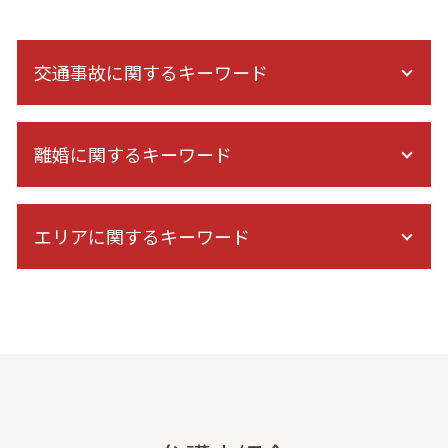
交通事故に関するキーワード
飛び出し 事故
離婚に関するキーワード
交通事故 過失割合
右直事故 過失割合
交通事故 慰謝料 相場
財産分与 訴訟
示談交渉 自分で
エリアに関するキーワード
DV 離婚
後遺障害 診断書 認定
養育費 強制執行
被害者 請求 治療費
経済的dv 共働き
刑事事件 弁護士 相談 港区
交通事故 対応 被害者
離婚 弁護士 初回無料
離婚 弁護士 相談 東京
高次脳機能障害 症状固定
協議離婚 弁護士 メリット
離婚 弁護士 相談 都内
事故 訴訟 流れ
調停 裁判
自己破産 弁護士 相談 東京
交通事故 慰謝料 通院 6ヶ月 計算
離婚 調停 進め方
交通事故 弁護士 相談 東京
保険会社 示談
夫 浮気
離婚 弁護士 相談 千葉
交通事故 むちうち
離婚 調停 面会交流