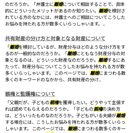
のだろうか。「弁護士に
離婚
について相談することで、具体
的にどういったメリットがあるのか知りたい。
離婚
を検討さ
れている方のなかには、弁護士へのご相談についてこうした
お悩みを持たれる方が数多くいらっしゃいます。...
共有財産の分け方と対象となる財産について
「
離婚
を検討しているが、財産分与はどのような分け方をす
るのが一般的なのだろうか。「
離婚
にともなう財産分与の対
象となるのは、どういった財産なのだろうか。
離婚
するにあ
たって、財産分与についてこうしたお悩みを持たれる方が数
多くいらっしゃいます。 このページでは、
離婚
にまつわる数
多くのキーワードのなかから、共有財産の分け...
親権と監護権について
「父親だが、子どもの
親権
を獲得したい。どうやって主張す
れば認めてもらえるのだろうか。「子どもの
親権
の決め方
は、どういったものなのだろうか。子どもがいる夫婦が
離婚
する場合には、こうしたお悩みを持たれる方が数多くいらっ
しゃいます。 このページでは、
離婚
にまつわる数多くのキー