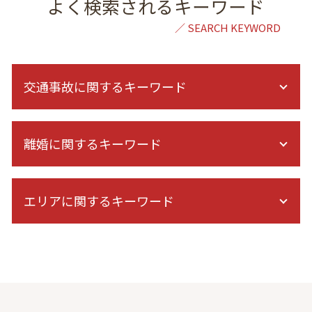
よく検索されるキーワード
交通事故に関するキーワード
追突事故 加害者 その後
離婚に関するキーワード
交通事故 休業損害
症状固定日 決め方
交通事故 対応 被害者
離婚調停 1回で終わる
示談 流れ
エリアに関するキーワード
離婚 裁判 長期化
保険会社 示談
離婚 弁護士を立てて話し合い
交通事故後 症状
財産分与 訴訟
成年後見 弁護士 相談 東京
後遺障害 診断書 症状固定 日
離婚 調停 子供 面会
虎ノ門 協議離婚 弁護士
人身事故 示談交渉
離婚協議 応じない
相続 弁護士 相談 港区
後遺障害 診断書 認定
別居 生活費
債務整理 弁護士 相談 東京
症状固定 期間
離婚 親権 父親