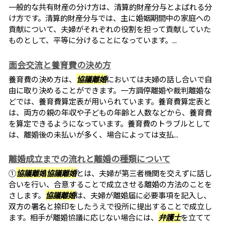
一般的な共有財産の分け方は、清算的財産分与とよばれる分
け方です。清算的財産分与では、主に婚姻期間中の家庭への
貢献について、夫婦がそれぞれの役割を担って貢献していた
ものとして、平等に分けることになっています。...
面会交流と養育費の決め方
養育費の決め方は、
協議離婚
においては夫婦の話し合いで自
由に取り決めることができます。一方調停離婚や裁判離婚な
どでは、養育費算定表が用いられています。養育費算定表と
は、両方の親の年収や子どもの年齢と人数などから、養育費
を算定できるようになっています。養育費のトラブルとして
は、離婚後の未払いが多く、場合によっては支払...
離婚成立までの流れと離婚の種類について
①
協議離婚
協議離婚
とは、夫婦が第三者機関を交えずに話し
合いを行い、合意することで成立させる離婚の方法のことを
さします。
協議離婚
は、夫婦が離婚届に必要事項を記入し、
双方の署名と捺印をしたうえで役所に提出することで成立し
ます。相手が離婚協議に応じない場合には、
弁護士
を立てて