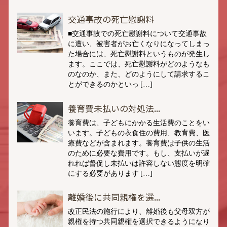
交通事故の死亡慰謝料
■交通事故での死亡慰謝料について交通事故
に遭い、被害者がお亡くなりになってしまっ
た場合には、死亡慰謝料というものが発生し
ます。ここでは、死亡慰謝料がどのようなも
のなのか、また、どのようにして請求するこ
とができるのかといっ […]
養育費未払いの対処法...
養育費は、子どもにかかる生活費のことをい
います。子どもの衣食住の費用、教育費、医
療費などが含まれます。養育費は子供の生活
のために必要な費用です。もし、支払いが遅
れれば督促し未払いは許容しない態度を明確
にする必要があります […]
離婚後に共同親権を選...
改正民法の施行により、離婚後も父母双方が
親権を持つ共同親権を選択できるようになり