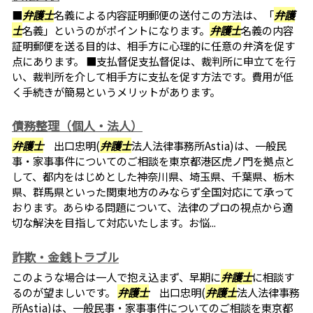
■
弁護士
名義による内容証明郵便の送付この方法は、「
弁護
士
名義」というのがポイントになります。
弁護士
名義の内容
証明郵便を送る目的は、相手方に心理的に任意の弁済を促す
点にあります。 ■支払督促支払督促は、裁判所に申立てを行
い、裁判所を介して相手方に支払を促す方法です。費用が低
く手続きが簡易というメリットがあります。
債務整理（個人・法人）
弁護士
出口忠明(
弁護士
法人法律事務所Astia)は、一般民
事・家事事件についてのご相談を東京都港区虎ノ門を拠点と
して、都内をはじめとした神奈川県、埼玉県、千葉県、栃木
県、群馬県といった関東地方のみならず全国対応にて承って
おります。あらゆる問題について、法律のプロの視点から適
切な解決を目指して対応いたします。お悩...
詐欺・金銭トラブル
このような場合は一人で抱え込まず、早期に
弁護士
に相談す
るのが望ましいです。
弁護士
出口忠明(
弁護士
法人法律事務
所Astia)は、一般民事・家事事件についてのご相談を東京都