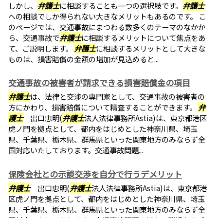
しかし、
弁護士
に相談することも一つの選択肢です。
弁護士
への相談でしか得られない大きなメリットもあるのです。 こ
のページでは、交通事故にまつわる数多くのテーマのなかか
ら、交通事故で
弁護士
に相談するメリットについて焦点をあ
て、ご説明します。
弁護士
に相談するメリットとして大きな
ものは、損害賠償の金額の増加が見込めると...
交通事故の被害者が請求できる損害賠償金の項目
弁護士
は、法律と交渉の専門家として、交通事故の被害者の
方にかわり、損害賠償について精査することができます。
弁
護士
出口忠明(
弁護士
法人法律事務所Astia)は、東京都港区
虎ノ門を拠点として、都内をはじめとした神奈川県、埼玉
県、千葉県、栃木県、群馬県といった関東地方のみならず全
国対応いたしております。交通事故問題...
保険会社との示談交渉を自分で行うデメリット
弁護士
出口忠明(
弁護士
法人法律事務所Astia)は、東京都港
区虎ノ門を拠点として、都内をはじめとした神奈川県、埼玉
県、千葉県、栃木県、群馬県といった関東地方のみならず全