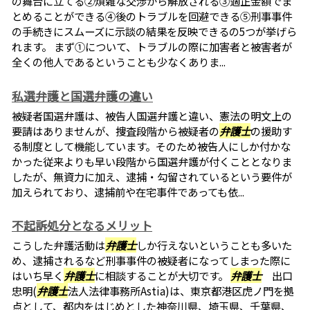
の舞台に立てる②煩雑な交渉から解放される③適正金額でま
とめることができる④後のトラブルを回避できる⑤刑事事件
の手続きにスムーズに示談の結果を反映できるの5つが挙げら
れます。 まず①について、トラブルの際に加害者と被害者が
全くの他人であるということも少なくありま...
私選弁護と国選弁護の違い
被疑者国選弁護は、被告人国選弁護と違い、憲法の明文上の
要請はありませんが、捜査段階から被疑者の
弁護士
の援助す
る制度として機能しています。そのため被告人にしか付かな
かった従来よりも早い段階から国選弁護が付くこととなりま
したが、無資力に加え、逮捕・勾留されているという要件が
加えられており、逮捕前や在宅事件であっても依...
不起訴処分となるメリット
こうした弁護活動は
弁護士
しか行えないということも多いた
め、逮捕されるなど刑事事件の被疑者になってしまった際に
はいち早く
弁護士
に相談することが大切です。
弁護士
出口
忠明(
弁護士
法人法律事務所Astia)は、東京都港区虎ノ門を拠
点として、都内をはじめとした神奈川県、埼玉県、千葉県、