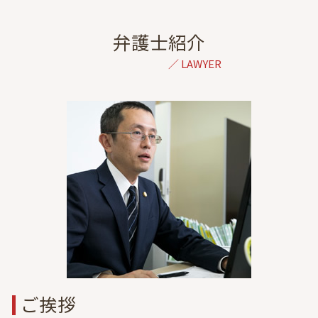
結婚詐欺 弁護士 相談 港区
通院費 事故
調停 不調 訴訟
交通事故 弁護士 相談 東京
飛び出し 事故
離婚調停 不成立
成年後見 弁護士 相談 港区
弁護士紹介
後遺症 相談
離婚 拒否されたら
不動産トラブル 弁護士 相談 東京
右直事故 過失割合
セックスレス 浮気
債権回収 弁護士 相談 港区
後遺障害等級認定 申請
養育費 調停
債務整理 弁護士 相談 港区
後遺症 診断 期間
妊娠中 離婚
倒産 弁護士 相談 東京
被害者 請求 治療費
民法 親権
離婚 弁護士 相談 埼玉
民事裁判 交通事故
経済的dv 共働き
離婚 弁護士 相談 千葉
交通事故 過失割合
協議離婚とは
出会い系詐欺 弁護士 相談 港区
親権 調停
不動産トラブル 弁護士 相談 港区
協議離婚 弁護士 無料相談
離婚 弁護士 相談 東京
精神的苦痛 離婚
離婚 弁護士 相談 都内
金銭トラブル 弁護士 相談 東京
dv 離婚 弁護士 東京
民事再生 弁護士 相談 港区
ご挨拶