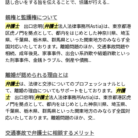
話し合いをする旨を伝えることで、協議が行える...
親権と監護権について
弁護士
出口忠明(
弁護士
法人法律事務所Astia)は、東京都港
区虎ノ門を拠点として、都内をはじめとした神奈川県、埼玉
県、千葉県、栃木県、群馬県といった関東地方のみならず全
国対応いたしております。離婚問題のほか、交通事故問題や
相続、成年後見、家事事件、出会い系詐欺や結婚詐欺といっ
た刑事事件、金銭トラブル、倒産や債務...
離婚が認められる理由とは
弁護士
は、法律と交渉についてのプロフェッショナルとし
て、離婚の理由についてもサポートをしております。
弁護
士
出口忠明(
弁護士
法人法律事務所Astia)は、東京都港区虎
ノ門を拠点として、都内をはじめとした神奈川県、埼玉県、
千葉県、栃木県、群馬県といった関東地方のみならず全国対
応いたしております。離婚問題のほか、交...
交通事故で弁護士に相談するメリット