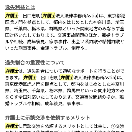
逸失利益とは
弁護士
出口忠明(
弁護士
法人法律事務所Astia)は、東京都港
区虎ノ門を拠点として、都内をはじめとした神奈川県、埼玉
県、千葉県、栃木県、群馬県といった関東地方のみならず全
国対応いたしております。交通事故問題のほか、離婚トラブ
ルや相続、成年後見、家事事件、出会い系詐欺や結婚詐欺と
いった刑事事件、金銭トラブル、倒産や...
過失割合の重要性について
弁護士
は、過失割合について適切なサポートを行うことがで
きます。
弁護士
出口忠明(
弁護士
法人法律事務所Astia)は、
東京都港区虎ノ門を拠点として、都内をはじめとした神奈川
県、埼玉県、千葉県、栃木県、群馬県といった関東地方のみ
ならず全国対応いたしております。交通事故問題のほか、離
婚トラブルや相続、成年後見、家事事...
弁護士に示談交渉を依頼するメリット
弁護士
に示談交渉を依頼するメリットとしては主に、①交渉