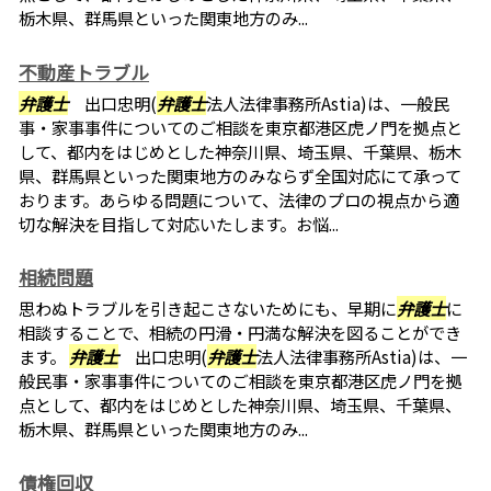
栃木県、群馬県といった関東地方のみ...
不動産トラブル
弁護士
出口忠明(
弁護士
法人法律事務所Astia)は、一般民
事・家事事件についてのご相談を東京都港区虎ノ門を拠点と
して、都内をはじめとした神奈川県、埼玉県、千葉県、栃木
県、群馬県といった関東地方のみならず全国対応にて承って
おります。あらゆる問題について、法律のプロの視点から適
切な解決を目指して対応いたします。お悩...
相続問題
思わぬトラブルを引き起こさないためにも、早期に
弁護士
に
相談することで、相続の円滑・円満な解決を図ることができ
ます。
弁護士
出口忠明(
弁護士
法人法律事務所Astia)は、一
般民事・家事事件についてのご相談を東京都港区虎ノ門を拠
点として、都内をはじめとした神奈川県、埼玉県、千葉県、
栃木県、群馬県といった関東地方のみ...
債権回収