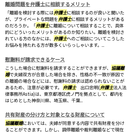
離婚問題を弁護士に相談するメリット
「離婚を検討する際には
弁護士
に相談するのが良いと聞いた
が、プライベートな問題を
弁護士
に相談するメリットがある
のだろうか。「
弁護士
に離婚について相談することで、具体
的にどういったメリットがあるのか知りたい。離婚を検討さ
れている方のなかには、
弁護士
へのご相談についてこうした
お悩みを持たれる方が数多くいらっしゃいます。...
慰謝料が請求できるケース
こうした場合に慰謝料を請求することができますが、
協議離
婚
で夫婦双方が合意した場合を除き、性格の不一致が原因で
の離婚の場合などには、慰謝料の請求は認められないことが
あるため、注意が必要です。
弁護士
出口忠明(
弁護士
法人法
律事務所Astia)は、東京都港区虎ノ門を拠点として、都内を
はじめとした神奈川県、埼玉県、千葉...
共有財産の分け方と対象となる財産について
協議離婚
においては、夫婦が同意する内容で共有財産を分け
ることができます。しかし、調停離婚や裁判離婚などで現在