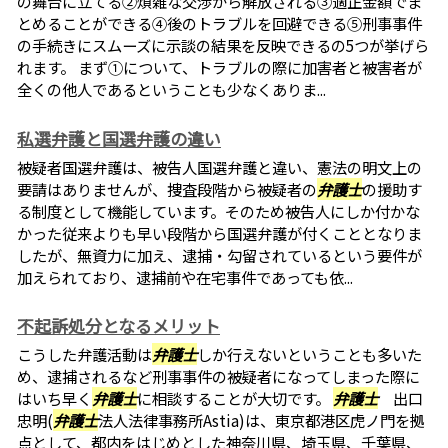
の舞台に立てる②煩雑な交渉から解放される③適正金額でま
とめることができる④後のトラブルを回避できる⑤刑事事件
の手続きにスムーズに示談の結果を反映できるの5つが挙げら
れます。 まず①について、トラブルの際に加害者と被害者が
全くの他人であるということも少なくありま...
私選弁護と国選弁護の違い
被疑者国選弁護は、被告人国選弁護と違い、憲法の明文上の
要請はありませんが、捜査段階から被疑者の
弁護士
の援助す
る制度として機能しています。そのため被告人にしか付かな
かった従来よりも早い段階から国選弁護が付くこととなりま
したが、無資力に加え、逮捕・勾留されているという要件が
加えられており、逮捕前や在宅事件であっても依...
不起訴処分となるメリット
こうした弁護活動は
弁護士
しか行えないということも多いた
め、逮捕されるなど刑事事件の被疑者になってしまった際に
はいち早く
弁護士
に相談することが大切です。
弁護士
出口
忠明(
弁護士
法人法律事務所Astia)は、東京都港区虎ノ門を拠
点として、都内をはじめとした神奈川県、埼玉県、千葉県、