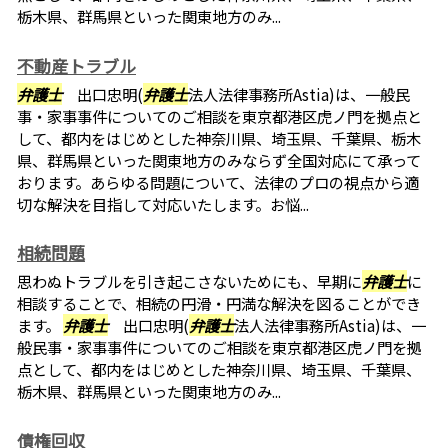
栃木県、群馬県といった関東地方のみ...
不動産トラブル
弁護士
出口忠明(
弁護士
法人法律事務所Astia)は、一般民
事・家事事件についてのご相談を東京都港区虎ノ門を拠点と
して、都内をはじめとした神奈川県、埼玉県、千葉県、栃木
県、群馬県といった関東地方のみならず全国対応にて承って
おります。あらゆる問題について、法律のプロの視点から適
切な解決を目指して対応いたします。お悩...
相続問題
思わぬトラブルを引き起こさないためにも、早期に
弁護士
に
相談することで、相続の円滑・円満な解決を図ることができ
ます。
弁護士
出口忠明(
弁護士
法人法律事務所Astia)は、一
般民事・家事事件についてのご相談を東京都港区虎ノ門を拠
点として、都内をはじめとした神奈川県、埼玉県、千葉県、
栃木県、群馬県といった関東地方のみ...
債権回収