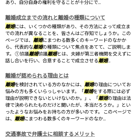
あり、自分自身の権利を守ることが十分にで...
離婚成立までの流れと離婚の種類について
離婚
には、いくつかの種類があり、その方法によって成立ま
での流れが異なることを、皆さんはご存知でしょうか。この
ページでは、
離婚
にまつわる数多くのキーワードのなかか
ら、代表的な
離婚
の種類について焦点をあてて、ご説明しま
す。 ①協議
離婚
協議
離婚
とは、夫婦が第三者機関を交えずに
話し合いを行い、合意することで成立させる
離婚
...
離婚が認められる理由とは
離婚
を検討されている方のなかには、
離婚
の理由についてお
悩みの方も多くいらっしゃいます。「
離婚
をする際には必ず
理由が説明できないといけないのか。」、「
離婚
の理由は法
律で決められたものだけと聞いたが、本当だろうか。」とい
ったようなお悩みをお持ちの方が多いのです。 このページで
は、
離婚
にまつわる数多くのキーワードのなか...
交通事故で弁護士に相談するメリット