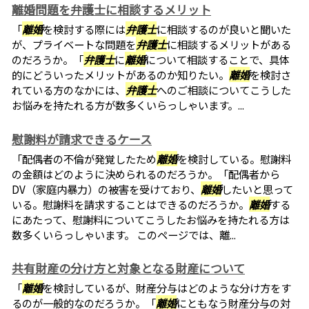
離婚問題を弁護士に相談するメリット
「
離婚
を検討する際には
弁護士
に相談するのが良いと聞いた
が、プライベートな問題を
弁護士
に相談するメリットがある
のだろうか。「
弁護士
に
離婚
について相談することで、具体
的にどういったメリットがあるのか知りたい。
離婚
を検討さ
れている方のなかには、
弁護士
へのご相談についてこうした
お悩みを持たれる方が数多くいらっしゃいます。...
慰謝料が請求できるケース
「配偶者の不倫が発覚したため
離婚
を検討している。慰謝料
の金額はどのように決められるのだろうか。「配偶者から
DV（家庭内暴力）の被害を受けており、
離婚
したいと思って
いる。慰謝料を請求することはできるのだろうか。
離婚
する
にあたって、慰謝料についてこうしたお悩みを持たれる方は
数多くいらっしゃいます。 このページでは、離...
共有財産の分け方と対象となる財産について
「
離婚
を検討しているが、財産分与はどのような分け方をす
るのが一般的なのだろうか。「
離婚
にともなう財産分与の対