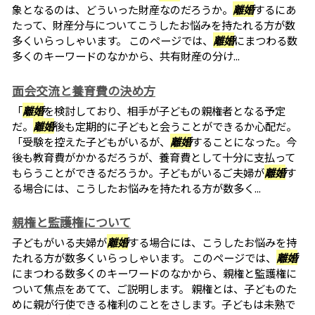
象となるのは、どういった財産なのだろうか。
離婚
するにあ
たって、財産分与についてこうしたお悩みを持たれる方が数
多くいらっしゃいます。 このページでは、
離婚
にまつわる数
多くのキーワードのなかから、共有財産の分け...
面会交流と養育費の決め方
「
離婚
を検討しており、相手が子どもの親権者となる予定
だ。
離婚
後も定期的に子どもと会うことができるか心配だ。
「受験を控えた子どもがいるが、
離婚
することになった。今
後も教育費がかかるだろうが、養育費として十分に支払って
もらうことができるだろうか。子どもがいるご夫婦が
離婚
す
る場合には、こうしたお悩みを持たれる方が数多く...
親権と監護権について
子どもがいる夫婦が
離婚
する場合には、こうしたお悩みを持
たれる方が数多くいらっしゃいます。 このページでは、
離婚
にまつわる数多くのキーワードのなかから、親権と監護権に
ついて焦点をあてて、ご説明します。 親権とは、子どものた
めに親が行使できる権利のことをさします。子どもは未熟で