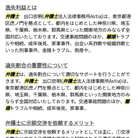
逸失利益とは
弁護士
出口忠明(
弁護士
法人法律事務所Astia)は、東京都港
区虎ノ門を拠点として、都内をはじめとした神奈川県、埼玉
県、千葉県、栃木県、群馬県といった関東地方のみならず全
国対応いたしております。交通事故問題のほか、
離婚
トラブ
ルや相続、成年後見、家事事件、出会い系詐欺や結婚詐欺と
いった刑事事件、金銭トラブル、倒産や...
過失割合の重要性について
弁護士
は、過失割合について適切なサポートを行うことがで
きます。
弁護士
出口忠明(
弁護士
法人法律事務所Astia)は、
東京都港区虎ノ門を拠点として、都内をはじめとした神奈川
県、埼玉県、千葉県、栃木県、群馬県といった関東地方のみ
ならず全国対応いたしております。交通事故問題のほか、
離
婚
トラブルや相続、成年後見、家事事...
弁護士に示談交渉を依頼するメリット
弁護士
に示談交渉を依頼するメリットとしては主に、①交渉