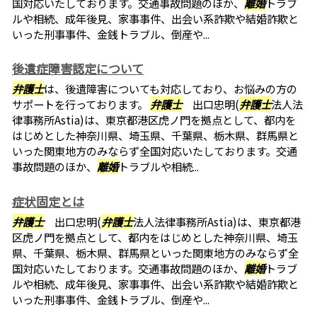
国対応いたしております。交通事故問題のほか、
離婚
トラブ
ルや相続、成年後見、家事事件、出会い系詐欺や結婚詐欺と
いった刑事事件、金銭トラブル、倒産や...
後遺症障害認定について
弁護士
は、後遺障害についても対応しており、お悩みの方の
サポートを行っております。
弁護士
出口忠明(
弁護士
法人法
律事務所Astia)は、東京都港区虎ノ門を拠点として、都内を
はじめとした神奈川県、埼玉県、千葉県、栃木県、群馬県と
いった関東地方のみならず全国対応いたしております。交通
事故問題のほか、
離婚
トラブルや相続...
症状固定とは
弁護士
出口忠明(
弁護士
法人法律事務所Astia)は、東京都港
区虎ノ門を拠点として、都内をはじめとした神奈川県、埼玉
県、千葉県、栃木県、群馬県といった関東地方のみならず全
国対応いたしております。交通事故問題のほか、
離婚
トラブ
ルや相続、成年後見、家事事件、出会い系詐欺や結婚詐欺と
いった刑事事件、金銭トラブル、倒産や...