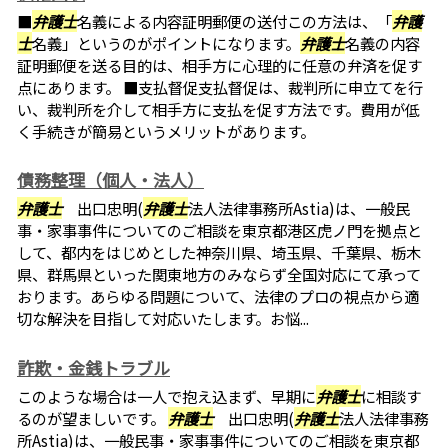
■
弁護士
名義による内容証明郵便の送付この方法は、「
弁護
士
名義」というのがポイントになります。
弁護士
名義の内容
証明郵便を送る目的は、相手方に心理的に任意の弁済を促す
点にあります。 ■支払督促支払督促は、裁判所に申立てを行
い、裁判所を介して相手方に支払を促す方法です。費用が低
く手続きが簡易というメリットがあります。
債務整理（個人・法人）
弁護士
出口忠明(
弁護士
法人法律事務所Astia)は、一般民
事・家事事件についてのご相談を東京都港区虎ノ門を拠点と
して、都内をはじめとした神奈川県、埼玉県、千葉県、栃木
県、群馬県といった関東地方のみならず全国対応にて承って
おります。あらゆる問題について、法律のプロの視点から適
切な解決を目指して対応いたします。お悩...
詐欺・金銭トラブル
このような場合は一人で抱え込まず、早期に
弁護士
に相談す
るのが望ましいです。
弁護士
出口忠明(
弁護士
法人法律事務
所Astia)は、一般民事・家事事件についてのご相談を東京都