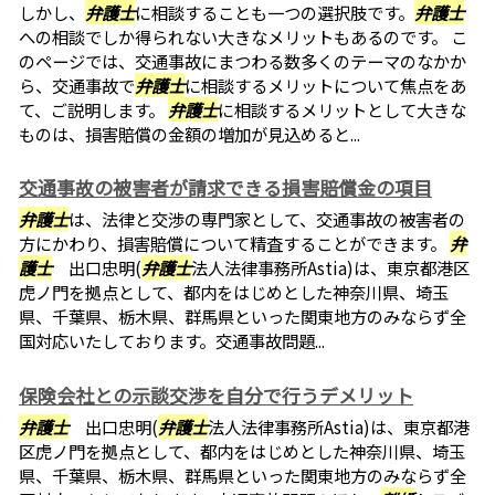
しかし、
弁護士
に相談することも一つの選択肢です。
弁護士
への相談でしか得られない大きなメリットもあるのです。 こ
のページでは、交通事故にまつわる数多くのテーマのなかか
ら、交通事故で
弁護士
に相談するメリットについて焦点をあ
て、ご説明します。
弁護士
に相談するメリットとして大きな
ものは、損害賠償の金額の増加が見込めると...
交通事故の被害者が請求できる損害賠償金の項目
弁護士
は、法律と交渉の専門家として、交通事故の被害者の
方にかわり、損害賠償について精査することができます。
弁
護士
出口忠明(
弁護士
法人法律事務所Astia)は、東京都港区
虎ノ門を拠点として、都内をはじめとした神奈川県、埼玉
県、千葉県、栃木県、群馬県といった関東地方のみならず全
国対応いたしております。交通事故問題...
保険会社との示談交渉を自分で行うデメリット
弁護士
出口忠明(
弁護士
法人法律事務所Astia)は、東京都港
区虎ノ門を拠点として、都内をはじめとした神奈川県、埼玉
県、千葉県、栃木県、群馬県といった関東地方のみならず全