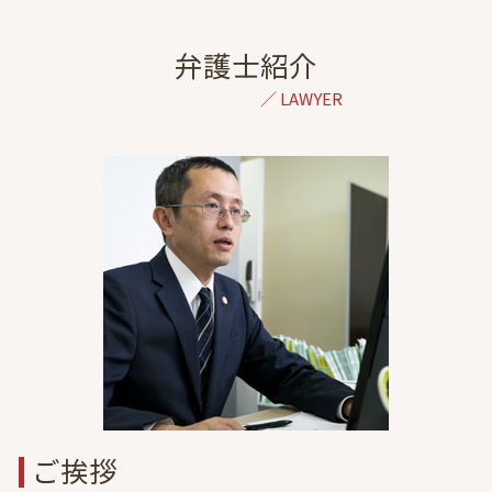
結婚詐欺 弁護士 相談 港区
交通事故 過失割合
離婚 調停 子供 面会
交通事故 弁護士 相談 全国対応
交通事故 慰謝料 相場
調停 不調 訴訟
刑事事件 弁護士 相談 港区
弁護士紹介
高次脳機能障害 症状固定
養育費 調停
自己破産 弁護士 相談 港区
後遺障害 診断書 症状固定 日
家庭裁判所 養育費
結婚詐欺 弁護士 相談 東京
自賠責保険 示談交渉
年収 養育費
虎ノ門 協議離婚 弁護士
逸失利益とは
離婚 弁護士 必要書類
離婚 弁護士 相談 埼玉
症状固定後 治療費
離婚 慰謝料 精神的苦痛
金銭トラブル 弁護士 相談 東京
飛び出し 事故
民法 親権
成年後見 弁護士 相談 港区
通院費 事故
離婚 弁護士を立てて話し合い
離婚 弁護士 相談 神奈川
経済的dv 共働き
不動産トラブル 弁護士 相談 東京
協議離婚とは
出会い系詐欺 弁護士 相談 東京
家庭 裁判所 調停
債務整理 弁護士 相談 東京
債務整理 弁護士 相談 港区
成年後見 弁護士 相談 東京
金銭トラブル 弁護士 相談 港区
ご挨拶