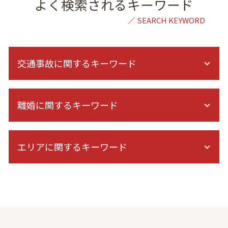
よく検索されるキーワード
交通事故に関するキーワード
示談交渉 自分で
離婚に関するキーワード
交通事故 相手 無保険
交通事故 休業損害
交通事故 法律事務所
離婚 親権 決め方
症状固定日 決め方
エリアに関するキーワード
民法 親権
過失割合
親権 裁判
民事裁判 交通事故
家庭裁判所 親権
債権回収 弁護士 相談 東京
右直事故 過失割合
浮気相手 慰謝料
民事再生 弁護士 相談 港区
治療費 請求 診断書
夫婦関係 調整 調停 別居
金銭トラブル 弁護士 相談 東京
後遺症 診断 期間
家庭裁判所 養育費
金銭トラブル 弁護士 相談 港区
飛び出し 事故
離婚 裁判 長期化