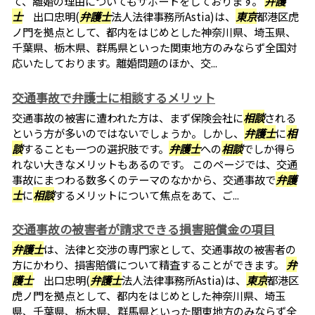
て、離婚の理由についてもサポートをしております。
弁護
士
出口忠明(
弁護士
法人法律事務所Astia)は、
東京
都港区虎
ノ門を拠点として、都内をはじめとした神奈川県、埼玉県、
千葉県、栃木県、群馬県といった関東地方のみならず全国対
応いたしております。離婚問題のほか、交...
交通事故で弁護士に相談するメリット
交通事故の被害に遭われた方は、まず保険会社に
相談
される
という方が多いのではないでしょうか。しかし、
弁護士
に
相
談
することも一つの選択肢です。
弁護士
への
相談
でしか得ら
れない大きなメリットもあるのです。 このページでは、交通
事故にまつわる数多くのテーマのなかから、交通事故で
弁護
士
に
相談
するメリットについて焦点をあて、ご...
交通事故の被害者が請求できる損害賠償金の項目
弁護士
は、法律と交渉の専門家として、交通事故の被害者の
方にかわり、損害賠償について精査することができます。
弁
護士
出口忠明(
弁護士
法人法律事務所Astia)は、
東京
都港区
虎ノ門を拠点として、都内をはじめとした神奈川県、埼玉
県、千葉県、栃木県、群馬県といった関東地方のみならず全