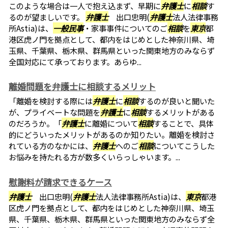
このような場合は一人で抱え込まず、早期に
弁護士
に
相談
す
るのが望ましいです。
弁護士
出口忠明(
弁護士
法人法律事務
所Astia)は、
一般民事
・家事事件についてのご
相談
を
東京
都
港区虎ノ門を拠点として、都内をはじめとした神奈川県、埼
玉県、千葉県、栃木県、群馬県といった関東地方のみならず
全国対応にて承っております。あらゆ...
離婚問題を弁護士に相談するメリット
「離婚を検討する際には
弁護士
に
相談
するのが良いと聞いた
が、プライベートな問題を
弁護士
に
相談
するメリットがある
のだろうか。「
弁護士
に離婚について
相談
することで、具体
的にどういったメリットがあるのか知りたい。離婚を検討さ
れている方のなかには、
弁護士
へのご
相談
についてこうした
お悩みを持たれる方が数多くいらっしゃいます。...
慰謝料が請求できるケース
弁護士
出口忠明(
弁護士
法人法律事務所Astia)は、
東京
都港
区虎ノ門を拠点として、都内をはじめとした神奈川県、埼玉
県、千葉県、栃木県、群馬県といった関東地方のみならず全