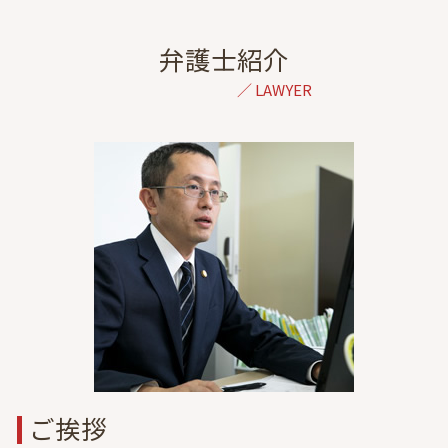
離婚 弁護士 相談 埼玉
休業損害 計算
婚姻費用 別居
離婚 弁護士 相談 群馬
後遺障害等級認定 申請
離婚 調停 面会交流
交通事故 弁護士 相談 全国対応
弁護士紹介
過失割合 納得できない
養育費 払わない 公正証書
一般民事 弁護士 相談 東京
通院費 事故
浮気 妻
離婚 弁護士 相談 千葉
交通事故 対応 被害者
別居 生活費
自己破産 弁護士 相談 港区
保険会社 休業補償
離婚 調停 応じない
離婚 弁護士 相談 栃木
症状固定 診断書
遠距離 浮気
交通事故 弁護士 相談 都内
後遺症 相談
ドメスティックバイオレンス 相談
離婚 弁護士 相談 東京
交通事故 慰謝料 相場
単身赴任 浮気
交通事故 弁護士 相談 東京
離婚 子供 親権
成年後見 弁護士 相談 東京
DV 離婚
離婚 弁護士 相談 神奈川
財産分与 退職金
成年後見 弁護士 相談 港区
債務整理 弁護士 相談 東京
不動産トラブル 弁護士 相談 港区
刑事事件 弁護士 相談 港区
ご挨拶