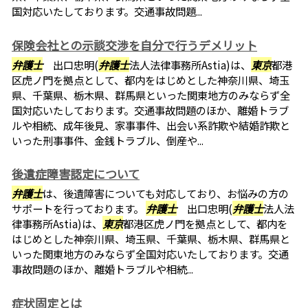
国対応いたしております。交通事故問題...
保険会社との示談交渉を自分で行うデメリット
弁護士
出口忠明(
弁護士
法人法律事務所Astia)は、
東京
都港
区虎ノ門を拠点として、都内をはじめとした神奈川県、埼玉
県、千葉県、栃木県、群馬県といった関東地方のみならず全
国対応いたしております。交通事故問題のほか、離婚トラブ
ルや相続、成年後見、家事事件、出会い系詐欺や結婚詐欺と
いった刑事事件、金銭トラブル、倒産や...
後遺症障害認定について
弁護士
は、後遺障害についても対応しており、お悩みの方の
サポートを行っております。
弁護士
出口忠明(
弁護士
法人法
律事務所Astia)は、
東京
都港区虎ノ門を拠点として、都内を
はじめとした神奈川県、埼玉県、千葉県、栃木県、群馬県と
いった関東地方のみならず全国対応いたしております。交通
事故問題のほか、離婚トラブルや相続...
症状固定とは