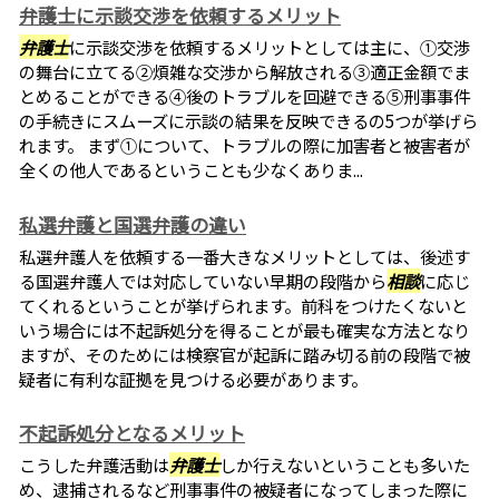
弁護士に示談交渉を依頼するメリット
弁護士
に示談交渉を依頼するメリットとしては主に、①交渉
の舞台に立てる②煩雑な交渉から解放される③適正金額でま
とめることができる④後のトラブルを回避できる⑤刑事事件
の手続きにスムーズに示談の結果を反映できるの5つが挙げら
れます。 まず①について、トラブルの際に加害者と被害者が
全くの他人であるということも少なくありま...
私選弁護と国選弁護の違い
私選弁護人を依頼する一番大きなメリットとしては、後述す
る国選弁護人では対応していない早期の段階から
相談
に応じ
てくれるということが挙げられます。前科をつけたくないと
いう場合には不起訴処分を得ることが最も確実な方法となり
ますが、そのためには検察官が起訴に踏み切る前の段階で被
疑者に有利な証拠を見つける必要があります。
不起訴処分となるメリット
こうした弁護活動は
弁護士
しか行えないということも多いた
め、逮捕されるなど刑事事件の被疑者になってしまった際に