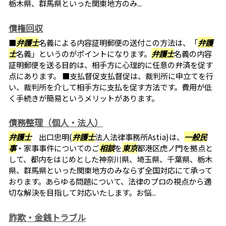
栃木県、群馬県といった関東地方のみ...
債権回収
■
弁護士
名義による内容証明郵便の送付この方法は、「
弁護
士
名義」というのがポイントになります。
弁護士
名義の内容
証明郵便を送る目的は、相手方に心理的に任意の弁済を促す
点にあります。 ■支払督促支払督促は、裁判所に申立てを行
い、裁判所を介して相手方に支払を促す方法です。費用が低
く手続きが簡易というメリットがあります。
債務整理（個人・法人）
弁護士
出口忠明(
弁護士
法人法律事務所Astia)は、
一般民
事
・家事事件についてのご
相談
を
東京
都港区虎ノ門を拠点と
して、都内をはじめとした神奈川県、埼玉県、千葉県、栃木
県、群馬県といった関東地方のみならず全国対応にて承って
おります。あらゆる問題について、法律のプロの視点から適
切な解決を目指して対応いたします。お悩...
詐欺・金銭トラブル