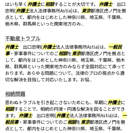
はいち早く
弁護士
に
相談
することが大切です。
弁護士
出口
忠明(
弁護士
法人法律事務所Astia)は、
東京
都港区虎ノ門を拠
点として、都内をはじめとした神奈川県、埼玉県、千葉県、
栃木県、群馬県といった関東地方のみ...
不動産トラブル
弁護士
出口忠明(
弁護士
法人法律事務所Astia)は、
一般民
事
・家事事件についてのご
相談
を
東京
都港区虎ノ門を拠点と
して、都内をはじめとした神奈川県、埼玉県、千葉県、栃木
県、群馬県といった関東地方のみならず全国対応にて承って
おります。あらゆる問題について、法律のプロの視点から適
切な解決を目指して対応いたします。お悩...
相続問題
思わぬトラブルを引き起こさないためにも、早期に
弁護士
に
相談
することで、相続の円滑・円満な解決を図ることができ
ます。
弁護士
出口忠明(
弁護士
法人法律事務所Astia)は、
一
般民事
・家事事件についてのご
相談
を
東京
都港区虎ノ門を拠
点として、都内をはじめとした神奈川県、埼玉県、千葉県、