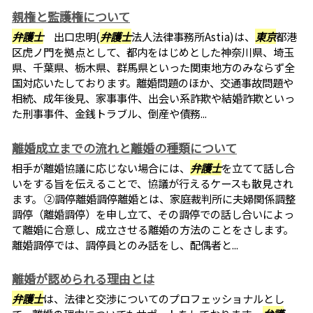
親権と監護権について
弁護士
出口忠明(
弁護士
法人法律事務所Astia)は、
東京
都港
区虎ノ門を拠点として、都内をはじめとした神奈川県、埼玉
県、千葉県、栃木県、群馬県といった関東地方のみならず全
国対応いたしております。離婚問題のほか、交通事故問題や
相続、成年後見、家事事件、出会い系詐欺や結婚詐欺といっ
た刑事事件、金銭トラブル、倒産や債務...
離婚成立までの流れと離婚の種類について
相手が離婚協議に応じない場合には、
弁護士
を立てて話し合
いをする旨を伝えることで、協議が行えるケースも散見され
ます。 ②調停離婚調停離婚とは、家庭裁判所に夫婦関係調整
調停（離婚調停）を申し立て、その調停での話し合いによっ
て離婚に合意し、成立させる離婚の方法のことをさします。
離婚調停では、調停員とのみ話をし、配偶者と...
離婚が認められる理由とは
弁護士
は、法律と交渉についてのプロフェッショナルとし