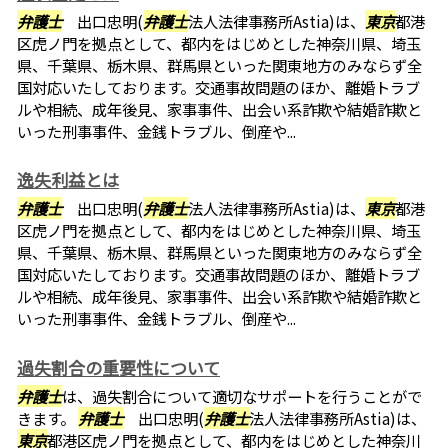
弁護士
出口忠明(
弁護士
法人法律事務所Astia)は、
東京
都港
区虎ノ門を拠点として、都内をはじめとした神奈川県、埼玉
県、千葉県、栃木県、群馬県といった関東地方のみならず全
国対応いたしております。交通事故問題のほか、離婚トラブ
ルや相続、成年後見、家事事件、出会い系詐欺や結婚詐欺と
いった刑事事件、金銭トラブル、倒産や...
逸失利益とは
弁護士
出口忠明(
弁護士
法人法律事務所Astia)は、
東京
都港
区虎ノ門を拠点として、都内をはじめとした神奈川県、埼玉
県、千葉県、栃木県、群馬県といった関東地方のみならず全
国対応いたしております。交通事故問題のほか、離婚トラブ
ルや相続、成年後見、家事事件、出会い系詐欺や結婚詐欺と
いった刑事事件、金銭トラブル、倒産や...
過失割合の重要性について
弁護士
は、過失割合について適切なサポートを行うことがで
きます。
弁護士
出口忠明(
弁護士
法人法律事務所Astia)は、
東京
都港区虎ノ門を拠点として、都内をはじめとした神奈川