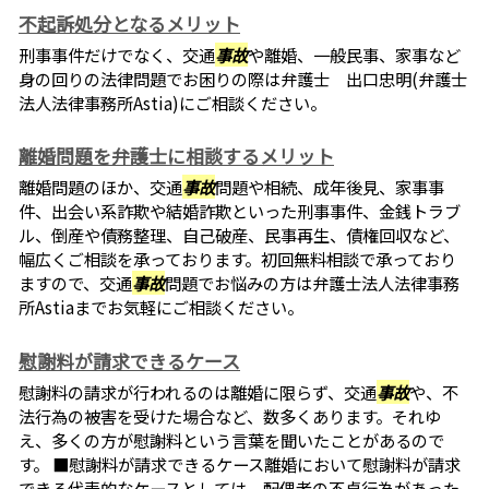
不起訴処分となるメリット
刑事事件だけでなく、交通
事故
や離婚、一般民事、家事など
身の回りの法律問題でお困りの際は弁護士 出口忠明(弁護士
法人法律事務所Astia)にご相談ください。
離婚問題を弁護士に相談するメリット
離婚問題のほか、交通
事故
問題や相続、成年後見、家事事
件、出会い系詐欺や結婚詐欺といった刑事事件、金銭トラブ
ル、倒産や債務整理、自己破産、民事再生、債権回収など、
幅広くご相談を承っております。初回無料相談で承っており
ますので、交通
事故
問題でお悩みの方は弁護士法人法律事務
所Astiaまでお気軽にご相談ください。
慰謝料が請求できるケース
慰謝料の請求が行われるのは離婚に限らず、交通
事故
や、不
法行為の被害を受けた場合など、数多くあります。それゆ
え、多くの方が慰謝料という言葉を聞いたことがあるので
す。 ■慰謝料が請求できるケース離婚において慰謝料が請求
できる代表的なケースとしては、配偶者の不貞行為があった