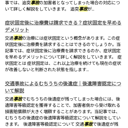
事では、追突
事故
の加害者となってしまった場合の対応につ
いて詳しく解説をしていきます。 追突
事故
が...
症状固定後に治療費は請求できる？症状固定を早める
デメリット
交通
事故
の治療には症状固定という概念があります。この症
状固定後に治療費を請求することはできるのでしょうか。当
記事では、症状固定後に治療費を請求できるのか、症状固定
を早めるデメリットについて詳しく解説をしていきます。 症
状固定とは 症状固定は、これ以上治療を続けても現在の症状
が改善しないと判断された状態を指します...
交通事故によるむちうちの後遺症｜後遺障害認定につ
いて解説
交通
事故
でむちうちの後遺症が残ってしまった場合には、後
遺障害等級認定を獲得することで、加害者側から受け取れる
損害賠償額が大きく増額することがあります。当記事では、
むちうちの後遺症の後遺障害等級認定について解説をしてい
きます。 後遺障害等級認定について 交通
事故
で後遺症が残