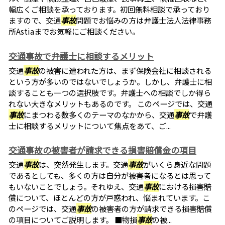
幅広くご相談を承っております。初回無料相談で承っており
ますので、交通
事故
問題でお悩みの方は弁護士法人法律事務
所Astiaまでお気軽にご相談ください。
交通事故で弁護士に相談するメリット
交通
事故
の被害に遭われた方は、まず保険会社に相談される
という方が多いのではないでしょうか。しかし、弁護士に相
談することも一つの選択肢です。弁護士への相談でしか得ら
れない大きなメリットもあるのです。 このページでは、交通
事故
にまつわる数多くのテーマのなかから、交通
事故
で弁護
士に相談するメリットについて焦点をあて、ご...
交通事故の被害者が請求できる損害賠償金の項目
交通
事故
は、突然発生します。交通
事故
がいくら身近な問題
であるとしても、多くの方は自分が被害者になるとは思って
もいないことでしょう。それゆえ、交通
事故
における損害賠
償について、ほとんどの方が戸惑われ、悩まれています。こ
のページでは、交通
事故
の被害者の方が請求できる損害賠償
の項目についてご説明します。 ■物損
事故
の被...