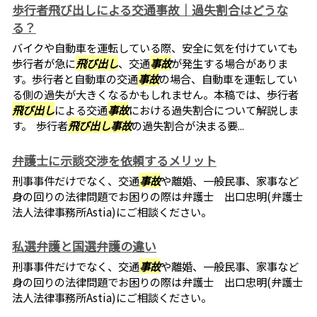
歩行者飛び出しによる交通事故｜過失割合はどうな
る？
バイクや自動車を運転している際、安全に気を付けていても
歩行者が急に
飛び出し
、交通
事故
が発生する場合がありま
す。歩行者と自動車の交通
事故
の場合、自動車を運転してい
る側の過失が大きくなるかもしれません。本稿では、歩行者
飛び出し
による交通
事故
における過失割合について解説しま
す。 歩行者
飛び出し
事故
の過失割合が決まる要...
弁護士に示談交渉を依頼するメリット
刑事事件だけでなく、交通
事故
や離婚、一般民事、家事など
身の回りの法律問題でお困りの際は弁護士 出口忠明(弁護士
法人法律事務所Astia)にご相談ください。
私選弁護と国選弁護の違い
刑事事件だけでなく、交通
事故
や離婚、一般民事、家事など
身の回りの法律問題でお困りの際は弁護士 出口忠明(弁護士
法人法律事務所Astia)にご相談ください。