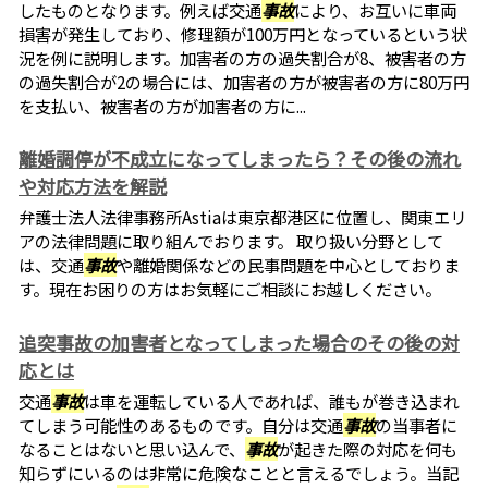
したものとなります。例えば交通
事故
により、お互いに車両
損害が発生しており、修理額が100万円となっているという状
況を例に説明します。加害者の方の過失割合が8、被害者の方
の過失割合が2の場合には、加害者の方が被害者の方に80万円
を支払い、被害者の方が加害者の方に...
離婚調停が不成立になってしまったら？その後の流れ
や対応方法を解説
弁護士法人法律事務所Astiaは東京都港区に位置し、関東エリ
アの法律問題に取り組んでおります。 取り扱い分野として
は、交通
事故
や離婚関係などの民事問題を中心としておりま
す。現在お困りの方はお気軽にご相談にお越しください。
追突事故の加害者となってしまった場合のその後の対
応とは
交通
事故
は車を運転している人であれば、誰もが巻き込まれ
てしまう可能性のあるものです。自分は交通
事故
の当事者に
なることはないと思い込んで、
事故
が起きた際の対応を何も
知らずにいるのは非常に危険なことと言えるでしょう。当記