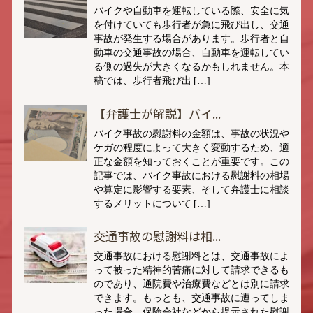
バイクや自動車を運転している際、安全に気
を付けていても歩行者が急に飛び出し、交通
事故が発生する場合があります。歩行者と自
動車の交通事故の場合、自動車を運転してい
る側の過失が大きくなるかもしれません。本
稿では、歩行者飛び出 […]
【弁護士が解説】バイ...
バイク事故の慰謝料の金額は、事故の状況や
ケガの程度によって大きく変動するため、適
正な金額を知っておくことが重要です。この
記事では、バイク事故における慰謝料の相場
や算定に影響する要素、そして弁護士に相談
するメリットについて […]
交通事故の慰謝料は相...
交通事故における慰謝料とは、交通事故によ
って被った精神的苦痛に対して請求できるも
のであり、通院費や治療費などとは別に請求
できます。もっとも、交通事故に遭ってしま
った場合、保険会社などから提示された慰謝