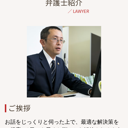
相続 弁護士 相談 港区
弁護士紹介
逸失利益とは
協議離婚 弁護士 無料相談
離婚 弁護士 相談 東京
交通事故 法律事務所
協議離婚とは
刑事事件 弁護士 相談 港区
交通事故 ptsd
単身赴任 浮気
債務整理 弁護士 相談 東京
後遺障害 診断書 認定
遠距離 浮気
離婚 弁護士 相談 栃木
後遺障害 診断書 症状固定 日
離婚 弁護士 初回無料
相続 弁護士 相談 東京
症状固定 後遺障害
親権 裁判
出会い系詐欺 弁護士 相談 港区
後遺障害等級認定 申請
離婚 拒否されたら
一般民事 弁護士 相談 港区
離婚 親権 決め方
自己破産 弁護士 相談 東京
不倫 慰謝料 相場
倒産 弁護士 相談 東京
離婚調停 1回で終わる
交通事故 弁護士 相談 全国対応
不動産トラブル 弁護士 相談 東京
出会い系詐欺 弁護士 相談 東京
虎ノ門 協議離婚 弁護士
ご挨拶
お話をじっくりと伺った上で、最適な解決策を