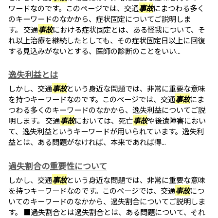
ワードなのです。このページでは、交通
事故
にまつわる多く
のキーワードのなかから、症状固定についてご説明しま
す。 交通
事故
における症状固定とは、ある怪我について、そ
れ以上治療を継続したとしても、その症状固定日以上に回復
する見込みがないとする、医師の診断のことをいい...
逸失利益とは
しかし、交通
事故
という身近な問題では、非常に重要な意味
を持つキーワードなのです。このページでは、交通
事故
にま
つわる多くのキーワードのなかから、逸失利益についてご説
明します。 交通
事故
においては、死亡
事故
や後遺障害におい
て、逸失利益というキーワードが用いられています。逸失利
益とは、ある問題がなければ、本来であれば得...
過失割合の重要性について
しかし、交通
事故
という身近な問題では、非常に重要な意味
を持つキーワードなのです。このページでは、交通
事故
につ
いてのキーワードのなかから、過失割合についてご説明しま
す。 ■過失割合とは過失割合とは、ある問題について、それ