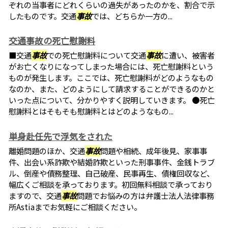
ぞれの当事者にどれくらいの過失があったのかを、割合で示
したものです。交通
事故
では、どちらか一方の...
交通事故の死亡慰謝料
■交通
事故
での死亡慰謝料について交通
事故
に遭い、被害者
がお亡くなりになってしまった場合には、死亡慰謝料という
ものが発生します。ここでは、死亡慰謝料がどのようなもの
なのか、また、どのようにして請求することができるのかと
いった点について、分かりやすく説明していきます。 ●死亡
慰謝料とはそもそも慰謝料とはどのようなもの...
単身赴任先で浮気をされた
離婚問題のほか、交通
事故
問題や相続、成年後見、家事事
件、出会い系詐欺や結婚詐欺といった刑事事件、金銭トラブ
ル、倒産や債務整理、自己破産、民事再生、債権回収など、
幅広くご相談を承っております。初回無料相談で承っており
ますので、交通
事故
問題でお悩みの方は弁護士法人法律事務
所Astiaまでお気軽にご相談ください。