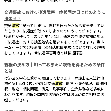
交通事故における後遺障害｜症状固定日はどのように
決まる？
交通
事故
に遭ってしまい、怪我を負ったため治療を続けてい
たものの、後遺症が残ってしまったということがあります。
後遺症が残ってしまった場合には、通常の怪我や物損に加え
て後遺症に対する損害賠償を請求することができます。当ホ
ームページでは後遺障害の損害賠償請求について詳しく解説
をしていきます。 ◆後遺障害等級とは後遺障害...
親権の決め方｜知っておきたい親権を得るための条件
とは
は港区を中心に業務を展開しております。弁護士法人法律事
務所Astia 取り扱い内容は交通
事故
、倒産・債務整理、債権回
収、離婚・相続問題、後見、刑事事件、企業法務など多岐に
わたります。親権の問題でお悩みの方はお気軽にご相談にお
越しください。