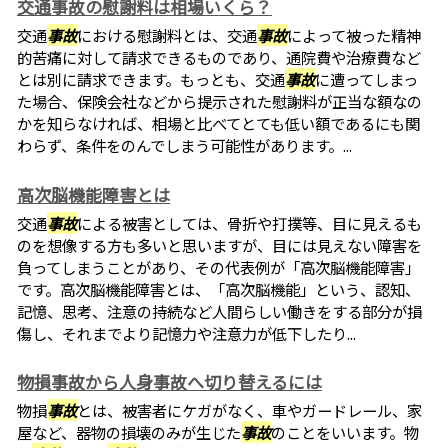
交通事故の慰謝料は相場いくら？
交通
事故
における慰謝料とは、交通
事故
によって被った精神
的苦痛に対して請求できるものであり、通院費や治療費など
とは別に請求できます。もっとも、交通
事故
に遭ってしまっ
た場合、保険会社などから提示された慰謝料が正当な額なの
かを知らなければ、相場と比べてとても低い額であるにも関
わらず、条件をのんでしまう可能性があります。...
高次脳機能障害とは
交通
事故
による被害としては、骨折や打撲等、目に見えるも
のを想像する方も多いと思いますが、目には見えない障害を
負ってしまうことがあり、その代表例が「高次脳機能障害」
です。高次脳機能障害とは、「高次脳機能」という、認知、
記憶、思考、注意の持続など人間らしい働きをする部分が損
傷し、それまでより記憶力や注意力が低下したり...
物損事故から人身事故へ切り替えるには
物損
事故
とは、被害者にケガがなく、車やガードレール、家
屋など、器物の損壊のみが生じた
事故
のことをいいます。物