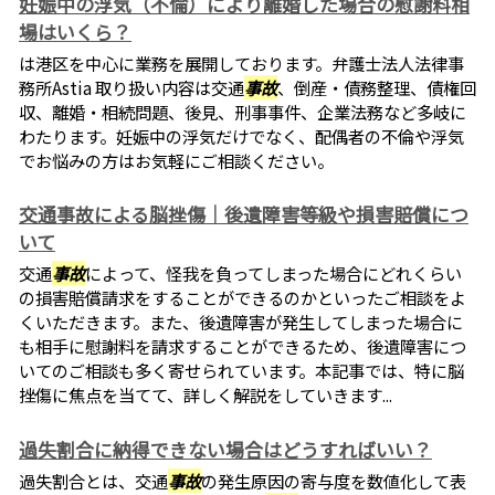
妊娠中の浮気（不倫）により離婚した場合の慰謝料相
場はいくら？
は港区を中心に業務を展開しております。弁護士法人法律事
務所Astia 取り扱い内容は交通
事故
、倒産・債務整理、債権回
収、離婚・相続問題、後見、刑事事件、企業法務など多岐に
わたります。妊娠中の浮気だけでなく、配偶者の不倫や浮気
でお悩みの方はお気軽にご相談ください。
交通事故による脳挫傷｜後遺障害等級や損害賠償につ
いて
交通
事故
によって、怪我を負ってしまった場合にどれくらい
の損害賠償請求をすることができるのかといったご相談をよ
くいただきます。また、後遺障害が発生してしまった場合に
も相手に慰謝料を請求することができるため、後遺障害につ
いてのご相談も多く寄せられています。本記事では、特に脳
挫傷に焦点を当てて、詳しく解説をしていきます...
過失割合に納得できない場合はどうすればいい？
過失割合とは、交通
事故
の発生原因の寄与度を数値化して表