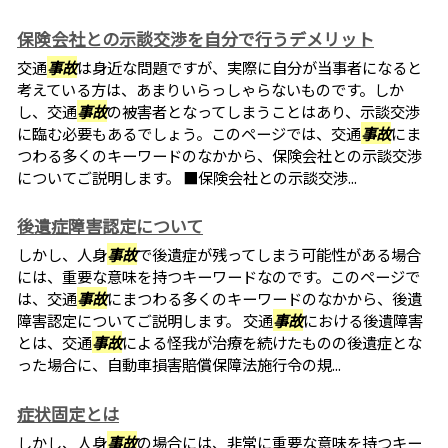
保険会社との示談交渉を自分で行うデメリット
交通
事故
は身近な問題ですが、実際に自分が当事者になると
考えている方は、あまりいらっしゃらないものです。しか
し、交通
事故
の被害者となってしまうことはあり、示談交渉
に臨む必要もあるでしょう。このページでは、交通
事故
にま
つわる多くのキーワードのなかから、保険会社との示談交渉
についてご説明します。 ■保険会社との示談交渉...
後遺症障害認定について
しかし、人身
事故
で後遺症が残ってしまう可能性がある場合
には、重要な意味を持つキーワードなのです。このページで
は、交通
事故
にまつわる多くのキーワードのなかから、後遺
障害認定についてご説明します。 交通
事故
における後遺障害
とは、交通
事故
による怪我が治療を続けたものの後遺症とな
った場合に、自動車損害賠償保障法施行令の規...
症状固定とは
しかし、人身
事故
の場合には、非常に重要な意味を持つキー