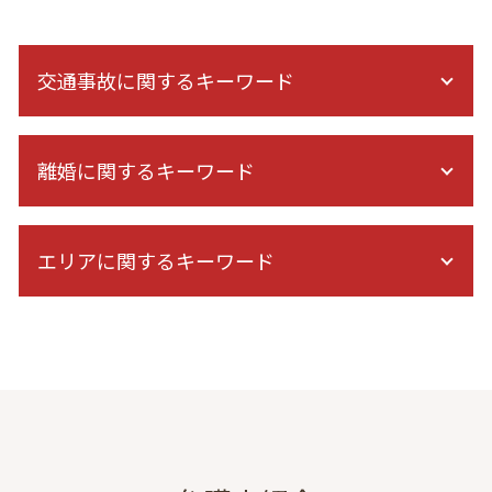
交通事故に関するキーワード
交通事故 訴訟 流れ
離婚に関するキーワード
後遺症 逸失利益
自賠責保険 示談交渉
高次脳機能障害 等級認定
離婚 裁判 できない
示談交渉 自分で
エリアに関するキーワード
離婚 弁護士を立てて話し合い
示談 流れ
調停 裁判
交通事故 示談交渉 期間
婚約前 浮気
債務整理 弁護士 相談 港区
通院費 事故
離婚協議 応じない
離婚 弁護士 相談 埼玉
追突事故 加害者 その後
財産分与 退職金
結婚詐欺 弁護士 相談 港区
交通事故 むちうち
養育費 払わない 公正証書
金銭トラブル 弁護士 相談 東京
交通事故 慰謝料 通院 6ヶ月 計算
共同親権 離婚後
離婚 弁護士 相談 千葉
休業損害 通院
離婚 調停員
交通事故 弁護士 相談 東京
保険会社 示談
離婚 慰謝料 決め方