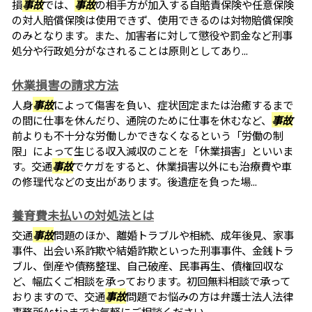
損
事故
では、
事故
の相手方が加入する自賠責保険や任意保険
の対人賠償保険は使用できず、使用できるのは対物賠償保険
のみとなります。また、加害者に対して懲役や罰金など刑事
処分や行政処分がなされることは原則としてあり...
休業損害の請求方法
人身
事故
によって傷害を負い、症状固定または治癒するまで
の間に仕事を休んだり、通院のために仕事を休むなど、
事故
前よりも不十分な労働しかできなくなるという「労働の制
限」によって生じる収入減収のことを「休業損害」といいま
す。交通
事故
でケガをすると、休業損害以外にも治療費や車
の修理代などの支出があります。後遺症を負った場...
養育費未払いの対処法とは
交通
事故
問題のほか、離婚トラブルや相続、成年後見、家事
事件、出会い系詐欺や結婚詐欺といった刑事事件、金銭トラ
ブル、倒産や債務整理、自己破産、民事再生、債権回収な
ど、幅広くご相談を承っております。初回無料相談で承って
おりますので、交通
事故
問題でお悩みの方は弁護士法人法律
事務所Astiaまでお気軽にご相談ください。